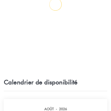
Restaurant - Snack Rauheama
5,7 km
Parc naturel - Maison de la Vanille - Fare
7,7 km
Parc naturel - Site du Fare Pote'e - Maeva
7,9 km
Parc naturel - Marae de Maeva, Huahine-
8 km
Nui
Supermarché - Distillerie Huahine Passion
8,2 km
Restaurant - TIKI Crêpe, Fare
8,4 km
Calendrier de disponibilité
Supermarché - Super U Supermarché -
8,5 km
FARE
AOÛT - 2026
Plage de sable - Plage de Fare
8,7 km