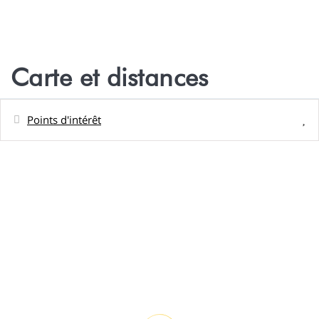
Carte et distances
Points d'intérêt
Distances
Parc aquatique - Les anguilles sacrées -
3 km
Sacred Blue Eyes Eels
Parc aquatique - Ferme Perlière de
4,3 km
Huahine - Huahine Pearl Farm
Ville - Village de Maeva
5,7 km