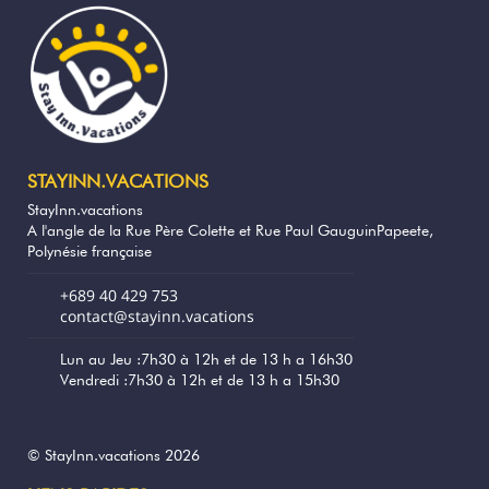
le salon.
La terrasse à l'avant de la maison vous
accueillera pour admirer la vue sur le
lagon et prendre votre café le matin.
Un barbecue est à disposition pour
préparer des grillades à déguster dans cet
STAYINN.VACATIONS
agréable jardin avec le lagon juste de
StayInn.vacations
l'autre côté de la route.
A l'angle de la Rue Père Colette et Rue Paul GauguinPapeete,
Polynésie française
3 kayaks vous permettront de partir à la
découverte de la faune et la flore
+689 40 429 753
aquatique ! (1 kayak 2 places et 2 kayaks 1
contact@stayinn.vacations
place soit 4 personnes) à partager avec la
maison voisine.
Lun au Jeu :7h30 à 12h et de 13 h a 16h30
Vendredi :7h30 à 12h et de 13 h a 15h30
De l'autre côté de la route, un accès direct
au lagon par un petit ponton est disponible
pour la descente de kayak ou pour des
séances de bronzage !
© StayInn.vacations 2026