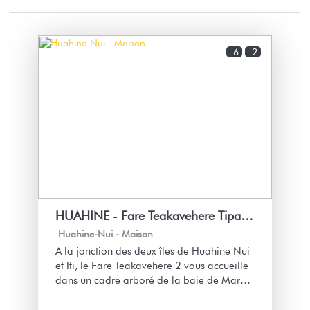
6
2
HUAHINE - Fare Teakavehere Tipanier + voiture
Huahine-Nui -
Maison
A la jonction des deux îles de Huahine Nui
et Iti, le Fare Teakavehere 2 vous accueille
dans un cadre arboré de la baie de Maroe
et à deux pas du lagon !
Découvrez cette île sauvage et authentique,