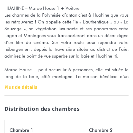
HUAHINE – Maroe House 1 + Voiture
Les charmes de la Polynésie d’antan c’est à Huahine que vous
les retrouverez ! On appelle cette île « L’authentique » ou « La
Sauvage », sa végétation luxuriante et ses panoramas entre
Lagon et Montagnes vous transporteront dans un décor digne
d’un film de cinéma. Sur votre route pour rejoindre votre
hébergement, depuis la traversière située au district de Faie,
admirez le point de vue superbe sur la baie et Huahine Iti.
Maroe House 1 peut accueillir 6 personnes, elle est située le
long de la baie, côté montagne. La maison bénéficie d’un
vaste jardin végétal ainsi que d’une terrasse aménagée avec
Plus de détails
Barbecue, table et chaises pour vos soirées grillades.
Les 3 chambres sont composées d’un lit Queen size avec une
armoire de rangement. Une salle de bain avec lavabo, douche
Distribution des chambres
et toilettes se situe dans le couloir. Le salon avec brasseur d’air,
sofa, fauteuils et télévision vous permettra de découvrir ou
suivre vos programmes TV préférés. La cuisine est entièrement
Chambre 1
Chambre 2
équipée (Réfrigérateur, cafetière, gazinière, four, vaisselles…) et