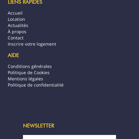
LIENS RAPIDES
INCLUS : Dacia Duster – 5 places, boîte
manuelle, climatisée
Accueil
Location
LES ÉSSENTIELS :
Actualités
* Logement entièrement climatisé
À propos
* 50 m du lagon
Contact
* Jardin arboré
Inscrire votre logement
* Kayaks
* Machine à laver le linge
AIDE
Conditions générales
À PROXIMITÉ :
Politique de Cookies
* Ferme perlière - 4,5 Km
Mentions légales
* Distillerie Huahine Passion - 8 Km
Politique de confidentialité
* Village de Fare - 8,5 Km
* Motu Trésor (musée du Coquillage) - 11
Km
* Aéroport - 12 Km
* Restaurant chez Tara (Maa Tahiti les
dimanches) - 14 Km
NEWSLETTER
À SAVOIR :