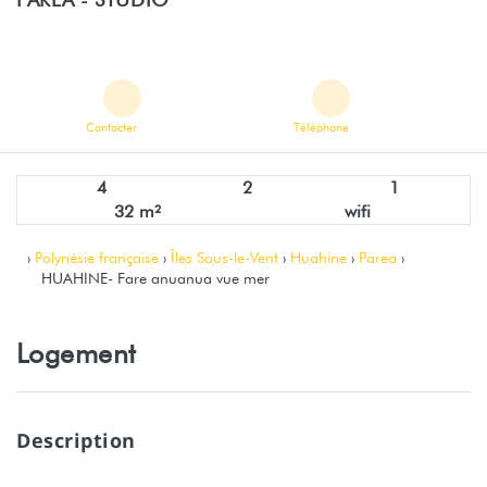
Contacter
Téléphone
4
2
1
32 m²
wifi
›
Polynésie française
›
Îles Sous-le-Vent
›
Huahine
›
Parea
›
HUAHINE- Fare anuanua vue mer
Logement
Description