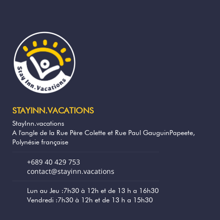
idéale pour vos repas ou vos moments de
détente.
Le Wi-Fi et la climatisation assurent un
confort moderne, tandis que des kayaks
sont mis gratuitement à disposition pour
explorer les eaux turquoise.
Les transferts depuis le port ou l’aéroport
peuvent être organisés en supplément, et il
est possible de louer une voiture
STAYINN.VACATIONS
directement livrée à votre arrivée pour
StayInn.vacations
découvrir Huahine en toute liberté.
A l'angle de la Rue Père Colette et Rue Paul GauguinPapeete,
Polynésie française
👉 Important : le check-in est possible à
partir de 15h uniquement.
+689 40 429 753
contact@stayinn.vacations
🌺 Les essentiels
Lun au Jeu :7h30 à 12h et de 13 h a 16h30
Vendredi :7h30 à 12h et de 13 h a 15h30
Bungalow en bord de lagon