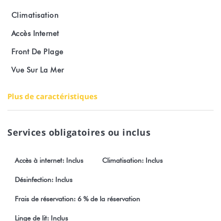
Climatisation
Climatisation
Accès Internet
Wi-Fi
Front De Plage
Terrasse avec vue mer
Vue Sur La Mer
Kayaks et paddle gratuits à disposition
Plus de caractéristiques
Location de voiture en option ( type Hyundai i10), livrable
directement au port ou à l'aéroport sans surcoût.
Services obligatoires ou inclus
Transferts disponibles en supplément
Accès à internet: Inclus
Climatisation: Inclus
Check-in à partir de 15h
Désinfection: Inclus
Les fêtes et rassemblements sont strictement interdits au sein du
logement.
Frais de réservation: 6 % de la réservation
Toute réservation est soumise à l’acceptation sans restriction de
Linge de lit: Inclus
nos conditions générales de vente visibles sur notre site