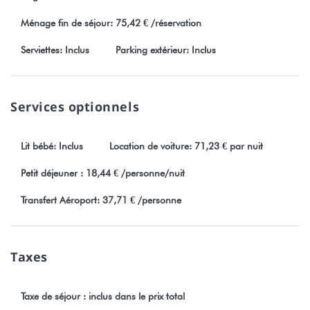
Stayinn.Vacations en cliquant sur conditions générales.
Ménage fin de séjour: 75,42 € /réservation
Numéro d’enregistrement : 2936DTO-MT
Serviettes: Inclus
Parking extérieur: Inclus
Services optionnels
Lit bébé: Inclus
Location de voiture: 71,23 € par nuit
Petit déjeuner : 18,44 € /personne/nuit
Transfert Aéroport: 37,71 € /personne
Taxes
Taxe de séjour : inclus dans le prix total