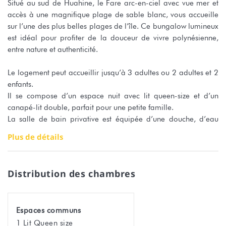
Situé au sud de Huahine, le Fare arc-en-ciel avec vue mer et
accès à une magnifique plage de sable blanc, vous accueille
sur l’une des plus belles plages de l’île. Ce bungalow lumineux
est idéal pour profiter de la douceur de vivre polynésienne,
entre nature et authenticité.
Le logement peut accueillir jusqu’à 3 adultes ou 2 adultes et 2
enfants.
Il se compose d’un espace nuit avec lit queen-size et d’un
canapé-lit double, parfait pour une petite famille.
La salle de bain privative est équipée d’une douche, d’eau
chaude et des essentiels de toilette.
Plus de détails
Vous profiterez également d’une kitchenette aménagée
(réfrigérateur, plaques de cuisson, vaisselle, bouilloire…) pour
Distribution des chambres
préparer vos repas en toute autonomie.
La terrasse privative avec vue sur le lagon offre un cadre
paisible face au lagon, idéale pour vos repas ou vos moments
Espaces communs
de détente.
1 Lit Queen size