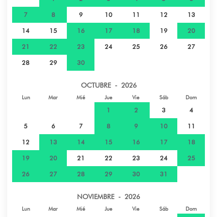
Parque natural - Marae de Taputapuatea
27 km
7
8
9
10
11
12
13
14
15
16
17
18
19
20
21
22
23
24
25
26
27
28
29
30
OCTUBRE - 2026
Lun
Mar
Mié
Jue
Vie
Sáb
Dom
1
2
3
4
5
6
7
8
9
10
11
12
13
14
15
16
17
18
19
20
21
22
23
24
25
26
27
28
29
30
31
NOVIEMBRE - 2026
Lun
Mar
Mié
Jue
Vie
Sáb
Dom