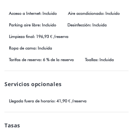
Póngase en contacto con su conserje para conocer los
paquetes con Car and Excursions.
Acceso a Internet: Incluido
Aire acondicionado: Incluido
LO ESENCIAL :
Parking aire libre: Incluido
Desinfección: Incluida
* Hasta 6 personas
* Traslados al aeropuerto
Limpieza final: 196,93 € /reserva
* Catering disponible in situ
Ropa de cama: Incluida
* Lagoonside
* Piscina
Tarifas de reserva: 6 % de la reserva
Toallas: Incluida
* 1 habitación con aire acondicionado
* Acceso gratuito a Internet wifi
* Kayaks y bicicletas
Servicios opcionales
Todas las reservas están sujetas a la plena aceptación de
nuestros términos y condiciones, que se pueden ver en nuestra
Llegada fuera de horario: 41,90 € /reserva
página web StayInn.Vacations haciendo clic en términos y
condiciones.
Tasas
Número de registro: TD21304