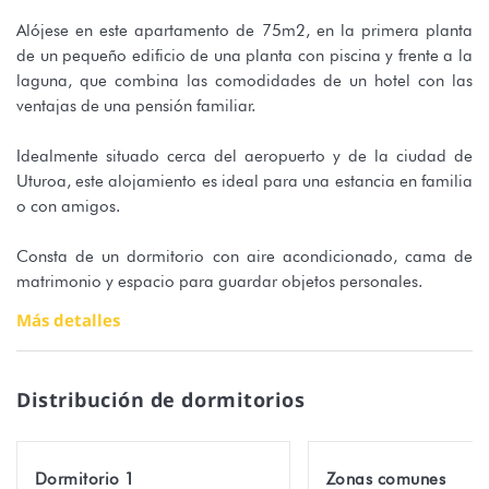
Alójese en este apartamento de 75m2, en la primera planta
de un pequeño edificio de una planta con piscina y frente a la
laguna, que combina las comodidades de un hotel con las
ventajas de una pensión familiar.
Idealmente situado cerca del aeropuerto y de la ciudad de
Uturoa, este alojamiento es ideal para una estancia en familia
o con amigos.
Consta de un dormitorio con aire acondicionado, cama de
matrimonio y espacio para guardar objetos personales.
Más detalles
En el salón, una zona de dormitorio con una cama doble y un
sofá cama doble puede acomodar a otras 4 personas. Se
abre a una cocina totalmente equipada, y cuenta con un
Distribución de dormitorios
televisor de pantalla plana y acceso gratuito a Internet wifi.
El cuarto de baño, moderno y elegante, cuenta con ducha a
Dormitorio 1
Zonas comunes
ras de suelo, lavabo e inodoro. Los anfitriones te