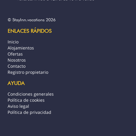
Hay un camino de acceso directo a la
playa privada, que será el punto de
© StayInn.vacations 2026
partida para sus excursiones de snorkel. Se
ENLACES RÁPIDOS
recomiendan zapatos de playa.
(arrecifes de coral).
Inicio
Relajación o deporte, ¡la elección es tuya!
Alojamientos
Ofertas
Papara es la ciudad más grande de Tahití.
Nosotros
Cerca de tu alojamiento encontrarás
Contacto
- El snack bar Taharuu, a 100 m.
Registro propietario
- Playa de las hamburguesas, 250 m
- Supermercado LS Proxy, 250 m.
AYUDA
- Farmacia Taharuu a 300 m.
Condiciones generales
- Templo polinesio: Marae Mahaeiata,
Política de cookies
500 m
Aviso legal
- Golf Atimaono, 2,5 km.
Política de privacidad
- Cuevas de Maraa - Paea - 9 Km
- Jardín acuático Vaipahi - 10 km
- El famoso lugar de surf de Teahupoo, a