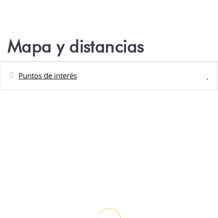
Mapa y distancias
Puntos de interés
Distancias
Playa de arena - Plage PAPARA
5 m
Supermercado - MAGASIN MARUIA JR
850 m
Supermercado - LS PROXI TAHARUU -
1 km
PAPARA
Playa de arena - PLAGE TAHARUU -
1,5 km