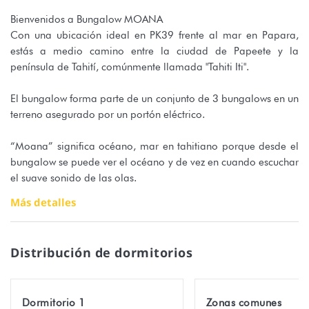
Bienvenidos a Bungalow MOANA
Con una ubicación ideal en PK39 frente al mar en Papara,
estás a medio camino entre la ciudad de Papeete y la
península de Tahití, comúnmente llamada "Tahiti Iti".
El bungalow forma parte de un conjunto de 3 bungalows en un
terreno asegurado por un portón eléctrico.
“Moana” significa océano, mar en tahitiano porque desde el
bungalow se puede ver el océano y de vez en cuando escuchar
el suave sonido de las olas.
Más detalles
Ideal para una estancia en Papara, en la magnífica costa
oeste de TAHITI. Ubicado en un terreno compartido con otros
dos bungalows, este alojamiento le ofrece privacidad y
Distribución de dormitorios
tranquilidad, al tiempo que se beneficia de su proximidad a la
playa de coral, a solo unos minutos a pie.
Dormitorio 1
Zonas comunes
El interior del bungalow ha sido cuidadosamente diseñado