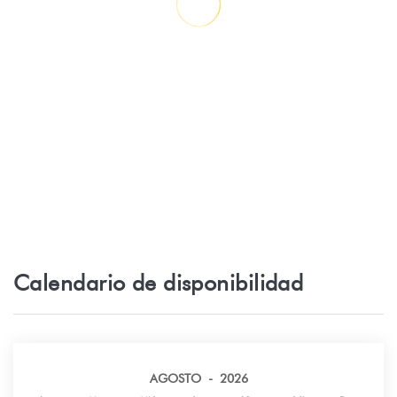
PAPARA
Rio - EMBOUCHURE TAHARUU - PAPARA
2 km
Campo de Golf - GOLF ATIMAONO -
3 km
PAPARA
Parque natural - PARC PUBLIC
3 km
ATIMAONO
Supermercado - SUPER U TAMANU
5 km
PAPARA
Calendario de disponibilidad
Parque natural - JARDINS DE VAIPAHI -
10 km
MATAEIA
Rio - SOURCE VAIMA - MATAEIA
10 km
AGOSTO - 2026