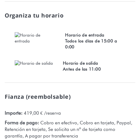
Todas las reservas están sujetas a la total aceptación de
nuestros términos y condiciones, que pueden consultarse en el
Organiza tu horario
sitio web de Stayinn.Vacations haciendo clic en términos y
condiciones.
Horario de entrada
Todos los días de 15:00 a
Número de registro: 3406DTO-MT
0:00
Envoyer des commentaires
Horario de salida
Antes de las 11:00
Fianza (reembolsable)
Importe:
419,00 € /reserva
Forma de pago:
Cobro en efectivo, Cobro en tarjeta, Paypal,
Retención en tarjeta, Se solicita un nº de tarjeta como
garantía, A pagar por transferencia