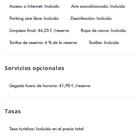
snorkel. Se recomienda encarecidamente calzado de playa
Acceso a Internet: Incluido
Aire acondicionado: Incluido
(arrecifes de coral).
Relajación o deporte, ¡la elección es tuya!
Parking aire libre: Incluido
Desinfección: Incluida
Papara es la comuna más grande de Tahití. Cerca de tu
Limpieza final: 44,25 € /reserva
Ropa de cama: Incluida
alojamiento encontrarás
Tarifas de reserva: 6 % de la reserva
Toallas: Incluida
- El snack bar Taharuu, a 100 m.
- el restaurante Beach Burger, a 250 m
- Supermercado LS Proxy, a 250 m.
- Farmacia Taharuu a 300 m.
Servicios opcionales
- Templo polinesio: Marae Mahaeiata, 500 m
- Golf Atimaono, 2,5 km.
Llegada fuera de horario: 41,90 € /reserva
- Cuevas de Maraa - Paea - 9 Km
- Jardín acuático Vaipahi - 10 km
- El famoso lugar de surf de Teahupoo, a 36 km.
- Papeete a 38 km
Tasas
Quedan estrictamente prohibidas las fiestas y reuniones en el
Tasa turística: Incluido en el precio total
alojamiento.