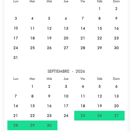
Lun
Mar
Mié
Jue
Vie
Sáb
Dom
Parque natural - JARDIN BOTANIQUE -
13 km
1
2
PAPEARII
3
4
5
6
7
8
9
Playa de arena - PLAGE ROHOTU - PAEA
16 km
10
11
12
13
14
15
16
17
18
19
20
21
22
23
Supermercado - CHAMPION PAEA
20 km
24
25
26
27
28
29
30
31
Playa de arena - PLAGE VAIAVA PK 18 -
22 km
PUNAAUIA
SEPTIEMBRE - 2026
Lun
Mar
Mié
Jue
Vie
Sáb
Dom
Aeropuerto - AEROPORT
36 km
INTERNATIONALE FAAA
1
2
3
4
5
6
7
8
9
10
11
12
13
Parque natural - PARC PAOFAI - PAPEETE
38 km
14
15
16
17
18
19
20
21
22
23
24
25
26
27
Hospital - CLINIQUE PAOFAI - PAPEETE
39 km
28
29
30