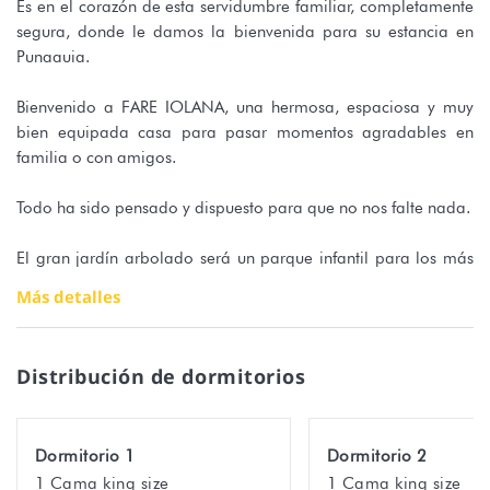
Es en el corazón de esta servidumbre familiar, completamente
segura, donde le damos la bienvenida para su estancia en
Punaauia.
Bienvenido a FARE IOLANA, una hermosa, espaciosa y muy
bien equipada casa para pasar momentos agradables en
familia o con amigos.
Todo ha sido pensado y dispuesto para que no nos falte nada.
El gran jardín arbolado será un parque infantil para los más
pequeños con el beneficio añadido de un columpio y
Más detalles
columpios.
La gran terraza cubierta será el lugar ideal para compartir sus
comidas.
Distribución de dormitorios
La casa, con una superficie de 135 m², se compone de una
preciosa cocina totalmente equipada que da a un gran salón
Dormitorio 1
Dormitorio 2
con TV.
1 Cama king size
1 Cama king size
También está a su disposición una sala con sala de juegos