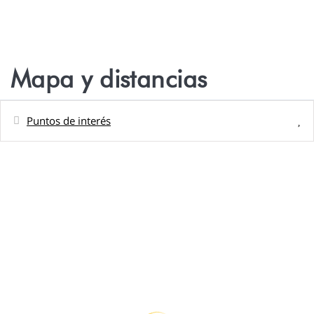
Mapa y distancias
Puntos de interés
Distancias
Playa de arena - Plage Vaiava (PK 18)
650 m
Playa de arena - Plage Mahana Park
1,1 km
Restaurante - Sunset Restaurant
2,3 km
Restaurante - PAĪ Bistro
2,7 km