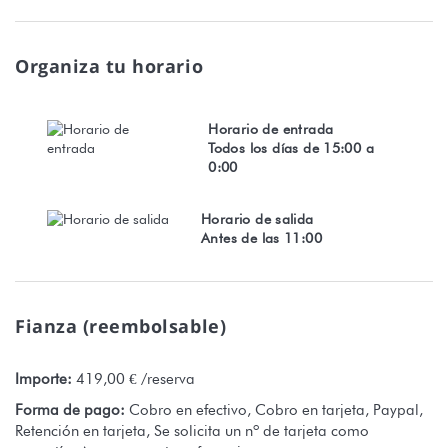
remolques y restaurantes cercanos
Organiza tu horario
Cualquier reserva está sujeta a la plena aceptación de
nuestras condiciones generales de venta que pueden consultar
en nuestra web Stayinn.Vacations haciendo clic en las
Horario de entrada
condiciones generales de venta.
Todos los días de 15:00 a
0:00
Número de registro: 2666 DTO-MT
Horario de salida
Antes de las 11:00
Fianza (reembolsable)
Importe:
419,00 € /reserva
Forma de pago:
Cobro en efectivo, Cobro en tarjeta, Paypal,
Retención en tarjeta, Se solicita un nº de tarjeta como