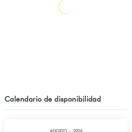
Supermercado - Auchan Tamanu
2,9 km
Punaauia
Playa de arena - Plage de la pointe des
3,4 km
pêcheurs
Restaurante - Tahiti La Plage
4,3 km
Restaurante - Restaurant Le Red
4,6 km
Supermercado - LS PROXI Punaauia
4,7 km
Calendario de disponibilidad
Supermercado - U Express Week-end
5,8 km
Playa de arena - Plage Publique de
6,1 km
Rohotu
AGOSTO - 2026