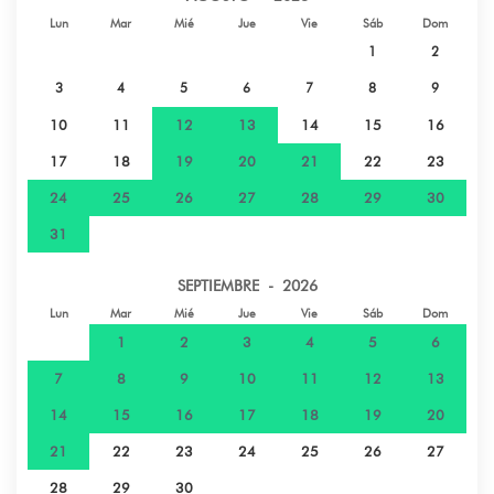
Lun
Mar
Mié
Jue
Vie
Sáb
Dom
Supermercado - Magasin Orohiti
7 km
1
2
3
4
5
6
7
8
9
Restaurante - Blue Banana
7,3 km
10
11
12
13
14
15
16
Restaurante - Le Crépuscule
7,7 km
17
18
19
20
21
22
23
24
25
26
27
28
29
30
Supermercado - Marina Express 24h
8,4 km
31
Restaurante - La Casa Bianca
8,7 km
SEPTIEMBRE - 2026
Lun
Mar
Mié
Jue
Vie
Sáb
Dom
Restaurante - Le Captain Bligh
9 km
1
2
3
4
5
6
7
8
9
10
11
12
13
Restaurante - L'Instant Présent
9 km
14
15
16
17
18
19
20
21
22
23
24
25
26
27
Parque natural - Grottes de Maraa
11,3 km
28
29
30