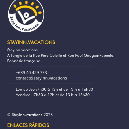
su estancia.
✨ Este alojamiento combina modernidad,
autenticidad polinesia y un entorno
tropical, a solo 10 minutos de la playa de
Matira.
STAYINN.VACATIONS
Puntos fuertes de la vivienda
StayInn.vacations
A l'angle de la Rue Père Colette et Rue Paul GauguinPapeete,
Estudio para hasta 3 personas
Polynésie française
Terraza panorámica común con vista a la
+689 40 429 753
laguna y las montañas
contact@stayinn.vacations
Reina de cama + cama adicional posible
Lun au Jeu :7h30 à 12h et de 13 h a 16h30
Vendredi :7h30 à 12h et de 13 h a 15h30
Cocina moderna equipada, wifi y
lavandería incluidos
© StayInn.vacations 2026
Jardín tropical exuberante y espacios
ENLACES RÁPIDOS
comunes acogedores (barbacoa, zonas