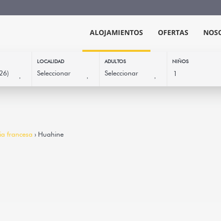
ALOJAMIENTOS
OFERTAS
NOS
LOCALIDAD
ADULTOS
NIÑOS
ia francesa
› Huahine
Huahine - Maroeti
3
1
Huahine-Nui -
Casa
Maroetini Lodge está situad
e Iti, en el entorno boscoso 