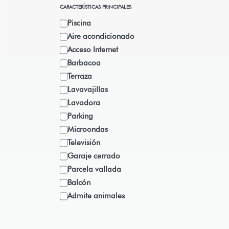
CARACTERÍSTICAS PRINCIPALES
Piscina
Aire acondicionado
Acceso Internet
Barbacoa
Terraza
Lavavajillas
Lavadora
Parking
Microondas
Televisión
Garaje cerrado
Parcela vallada
Balcón
Admite animales