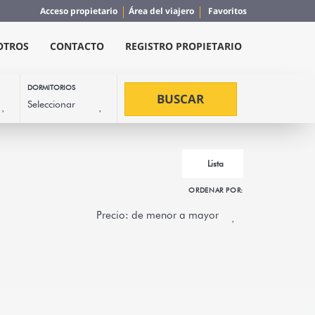
Acceso propietario
Área del viajero
Favoritos
OTROS
CONTACTO
REGISTRO PROPIETARIO
DORMITORIOS
BUSCAR
Lista
ORDENAR POR:
ni Lodge
o en la confluencia de las dos islas de Huahine Nui
de la...