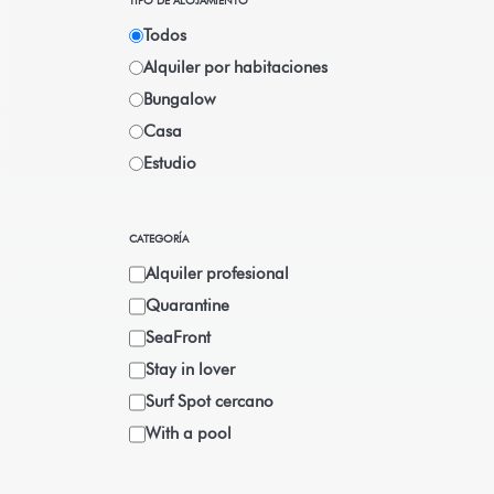
TIPO DE ALOJAMIENTO
Todos
Alquiler por habitaciones
Bungalow
Casa
Estudio
CATEGORÍA
Alquiler profesional
Quarantine
SeaFront
Stay in lover
Surf Spot cercano
With a pool