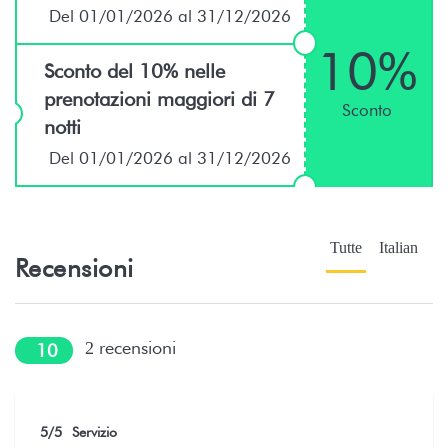
Del 01/01/2026 al 31/12/2026
Campo da Golf - Golf Atimaono Tahiti,
41 km
Allée des Mombins, Papara, Polynésie
10%
française
Sconto del 10% nelle
prenotazioni maggiori di 7
Sconto
Fiume - Jardin d'Eau de Vaipahi, Teva I
49 km
notti
Uta, Polynésie fra
Del 01/01/2026 al 31/12/2026
Spiaggia di sabbia - Spot de surf
72,6 km
Teahupo'o, Route de Teahupo'o, Taiara
Tutte
Italian
Recensioni
recensioni
2
10
5
/5
Servizio