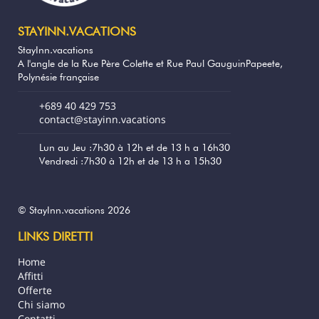
vicinanza al centro città, al centro
commerciale Vaima, al mercato e ai
STAYINN.VACATIONS
ristoranti.
StayInn.vacations
A l'angle de la Rue Père Colette et Rue Paul GauguinPapeete,
SAPERE:
Polynésie française
La piscina si trova in alto e offre una vista
libera sul mare.
+689 40 429 753
Il parcheggio è gratuito e gratuito, si può
contact@stayinn.vacations
parcheggiare comodamente a fianco del
Residence.
Lun au Jeu :7h30 à 12h et de 13 h a 16h30
Vendredi :7h30 à 12h et de 13 h a 15h30
L'accesso all'edificio avviene tramite una
porta sicura con codice digitale.
Internet è disponibile in wifi, gratuito e
illimitato.
© StayInn.vacations 2026
LINKS DIRETTI
Tutte le prenotazioni sono soggette alla
piena accettazione delle nostre condizioni
Home
generali di vendita visibili sul nostro sito
Affitti
Stayinn.Vacations cliccando sulle
Offerte
condizioni generali.
Chi siamo
Contatti