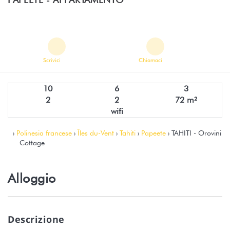
Scrivici
Chiamaci
10
6
3
2
2
72 m²
wifi
›
Polinesia francese
›
Îles du-Vent
›
Tahiti
›
Papeete
› TAHITI - Orovini
Cottage
Alloggio
Descrizione