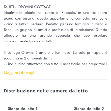
TAHITI - OROVINI COTTAGE
Idealmente situato nel cuore di Papeete, in una residenza
sicura con piscina, questo appartamento comodo, pratico e
vicino a tutto ti sedurrà. Perfetto per una famiglia in visita a
Tahiti, un gruppo di amici o professionisti in missione. Questo
alloggio ha una grande capacità che può ospitare
comodamente fino a 6 adulti.
Il cottage Orovini è ampio e luminoso. La sala principale è
suddivisa in 2 ambienti distinti:
- Una cucina attrezzata con tutto il necessario per preparare i
pasti, sedersi a tavola e divertirsi.
Maggiori dettagli
- Un soggiorno con Internet wifi, una Smart TV e un divano
letto king size per il 5 ° e 6 ° letto adulto.
Distribuzione delle camere da letto
La camera da letto principale con letto California King è
dotata di aria condizionata, ampio spazio per riporre gli
oggetti (armadio), Smart TV e scrivania.
Stanza da letto 1
Stanza da letto 2
La camera degli ospiti con letto king size dispone di aria