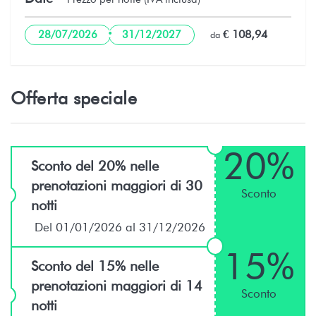
Supermercato - Super U Tamanu
14,9 km
·
€ 108,94
28/07/2026
31/12/2027
da
Punaauia, Puna'auia, Polynésie fran
Spiaggia di sabbia - Plage Vaiava,
18,1 km
Puna'auia, Polynésie française
Offerta speciale
Spiaggia di sabbia - Plage publique de
23,6 km
Rohotu, Paea, Polynésie français
20%
Sconto del 20% nelle
Fiume - Cascades de Faarumai, Hitiaa O
23,6 km
prenotazioni maggiori di 30
Sconto
Te Ra, Polynésie française
notti
Del 01/01/2026 al 31/12/2026
Spiaggia di sabbia - Taharuu Beach,
39,8 km
Papara, Polynésie française
15%
Sconto del 15% nelle
prenotazioni maggiori di 14
Spiaggia di sabbia - Atimaono
40,8 km
Sconto
Park/Beach, Papara, Polynésie française
notti