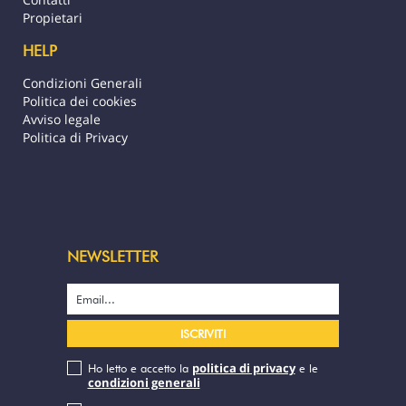
Numero di registrazione : 1497DTO-MT
Propietari
* Alloggi idonei alla quarantena.
HELP
Condizioni Generali
Politica dei cookies
Avviso legale
Politica di Privacy
NEWSLETTER
politica di privacy
Ho letto e accetto la
e le
condizioni generali