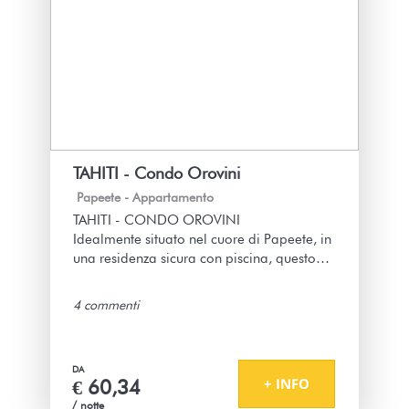
3 Anni
VI È SEMBRATO UTILE?
0
TAHITI - Condo Orovini
Papeete -
Appartamento
TAHITI - CONDO OROVINI
Idealmente situato nel cuore di Papeete, in
una residenza sicura con piscina, questo
appartamento comodo, pratico e vicino a
tutto ti sedurrà. Perfetto per una famiglia in
4 commenti
visita a Tahiti, un gruppo di amici o
professionisti in missione. Questo alloggio
ha una grande capacità che può ospitare
DA
comodamente fino a 6 adulti.
+ INFO
€ 60,34
/ notte