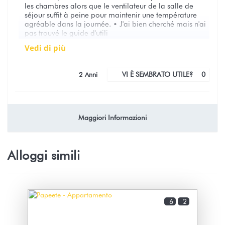
les chambres alors que le ventilateur de la salle de
séjour suffit à peine pour maintenir une température
agréable dans la journée. • J'ai bien cherché mais n'ai
pas trouvé le guide d'utili
vedi di più
2 Anni
VI È SEMBRATO UTILE?
0
Appartement ideal pour un séjour
Maggiori Informazioni
sur Papeete
CECILE (Polinesia Francese)
Alloggi simili
Bel appartement, spacieux, propre et bien équipé
idéalement situé à quelques centaines de mètres des
commerces du centre- ville. La résidence est très calme,
propre avec en prime une belle piscine, et possibilité
6
2
de garer une voiture. A recommander p
vedi di più