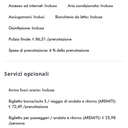
Numero di registrazione : 1497DTO-MT
Accesso ad internet: Incluso
Aria condizionata: Inclusa
* Alloggi idonei alla quarantena.
Asciugamani: Inclusi
Biancheria da letto: Inclusa
Disinfezione: Inclusa
Pulizia finale: € 86,31 /prenotazione
Spese di prenotazione: 6 % della prenotazione
Servizi opzionali
Arrivo fuori orario: Inclusa
Biglietto barca/auto S / viaggio di andata e ritorno (AREMITI):
€ 72,49 /prenotazione
Biglietto per passeggeri / andata e ritorno (AREMITI): € 25,98
/persona