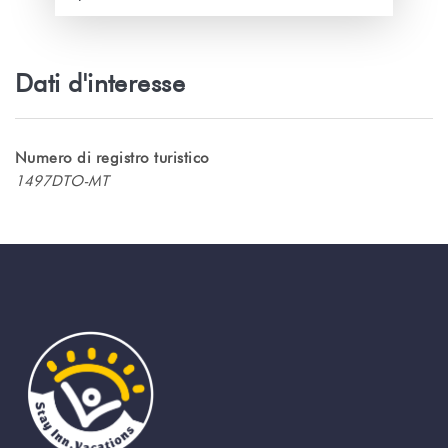
Il condominio Orovini è ampio e luminoso.
La sala principale è suddivisa in 2
ambienti distinti:
- Una cucina attrezzata con tutto il
Dati d'interesse
necessario per preparare i pasti, sedersi a
tavola e divertirsi.
- Un soggiorno con Internet wifi, una Smart
TV e un divano letto king size per il 5 ° e 6 °
Numero di registro turistico
letto adulto.
1497DTO-MT
La camera da letto principale con letto
California King è dotata di aria
condizionata, ampio spazio per riporre gli
oggetti (armadio), Smart TV e scrivania.
La camera degli ospiti con letto king size
dispone di aria condizionata, ventilatore e
zona lettura per il relax.
Il bagno è dotato di un doppio lavabo,
una doccia e una toilette con
asciugacapelli a disposizione
Apprezzerai la tranquillità del luogo, la