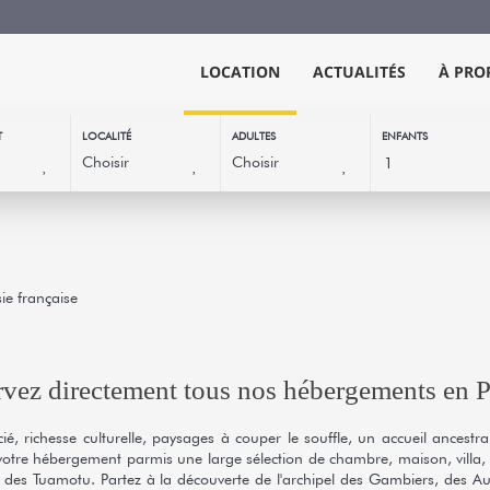
LOCATION
ACTUALITÉS
À PRO
T
LOCALITÉ
ADULTES
ENFANTS
ie française
vez directement tous nos hébergements en P
cié, richesse culturelle, paysages à couper le souffle, un accueil ancestr
votre hébergement parmis une large sélection de chambre, maison, villa, a
el des Tuamotu. Partez à la découverte de l'archipel des Gambiers, des Au