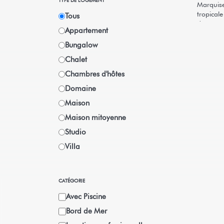
TYPE DE LOGEMENT
Marquise
tropical
Tous
de renco
Appartement
sécurisé
... ... 
Bungalow
Plonger 
Chalet
centaines
de votre 
Chambres d'hôtes
Domaine
Maison
Maison mitoyenne
Studio
Villa
CATÉGORIE
Avec Piscine
Bord de Mer