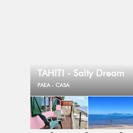
TAHITI - Salty Dream
PAEA -
CASA