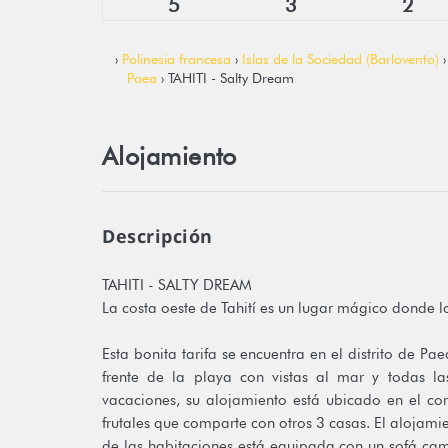
5
3
2
›
Polinesia francesa
›
Islas de la Sociedad (Barlovento)
Paea
› TAHITI - Salty Dream
Alojamiento
Descripción
TAHITI - SALTY DREAM
La costa oeste de Tahití es un lugar mágico donde 
Esta bonita tarifa se encuentra en el distrito de Pa
frente de la playa con vistas al mar y todas 
vacaciones, su alojamiento está ubicado en el c
frutales que comparte con otros 3 casas. El alojam
de las habitaciones está equipada con un sofá ca