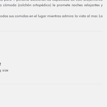
cómoda (colchón ortopédico) le promete noches relajantes y
odas sus comidas en el lugar mientras admira la vista al mar. La
ra momentos de relajación, lectura ... Acceso directo y privado a
 los kayaks para disfrutar de los tesoros marinos.
ado extra y pagadero localmente).
tiene un costo adicional (se tomará una lectura del medidor).
n filtro de agua Dolton, por lo que no tiene que comprar botellas
scador para abastecerse de pescado fresco es ideal para las
2
 size
 restricciones de nuestras condiciones generales de venta visibles
las condiciones generales.