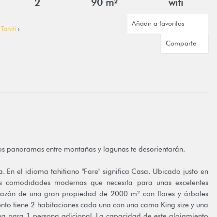
2
90 m²
wifi
Añadir a favoritos
›
Tahiti
›
Comparte
los panoramas entre montañas y lagunas te desorientarán.
ea. En el idioma tahitiano "Fare" significa Casa. Ubicado justo en
las comodidades modernas que necesita para unas excelentes
orazón de una gran propiedad de 2000 m² con flores y árboles
iento tiene 2 habitaciones cada una con una cama King size y una
ma para 1 persona adicional. La capacidad de este alojamiento