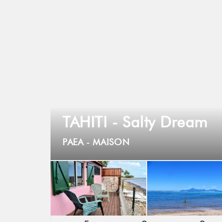
TAHITI - Salty Dream
PAEA -
MAISON