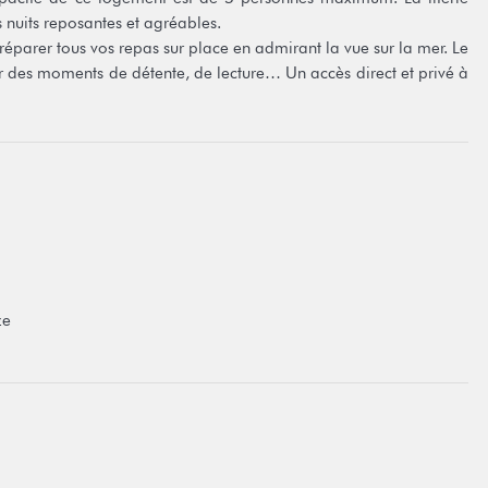
nuits reposantes et agréables.
réparer tous vos repas sur place en admirant la vue sur la mer. Le
r des moments de détente, de lecture… Un accès direct et privé à
e les kayaks pour profiter des trésors marins.
r (lavage en supplément et à régler sur place).
ente un supplément (un relevé de compteur sera effectué). De
on, ce qui vous évitera l’achat de bouteilles d’eau.
pêcheur pour s’approvisionner en poissons frais c’est endroit est
ze
cceptation sans restrictions de nos conditions générales de vente
ur les conditions générales.