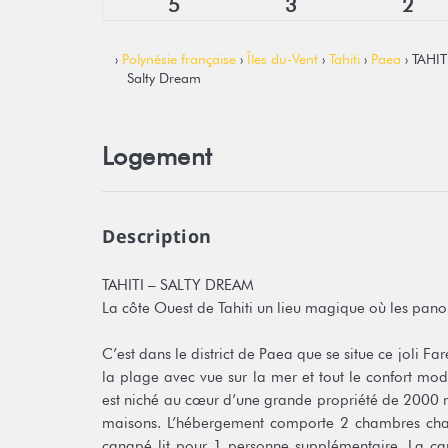
5
3
2
›
Polynésie française
›
Îles du-Vent
›
Tahiti
›
Paea
› TAHITI
Salty Dream
Logement
Description
TAHITI – SALTY DREAM
La côte Ouest de Tahiti un lieu magique où les pa
C’est dans le district de Paea que se situe ce joli F
la plage avec vue sur la mer et tout le confort mo
est niché au cœur d’une grande propriété de 2000 m² 
maisons. L’hébergement comporte 2 chambres chacu
canapé lit pour 1 personne supplémentaire. La ca