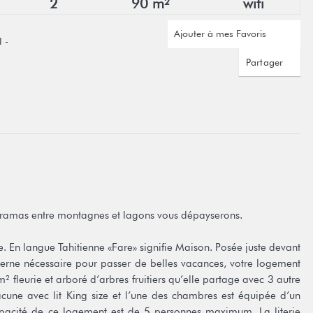
2
90 m²
wifi
Ajouter à mes Favoris
 -
Partager
noramas entre montagnes et lagons vous dépayserons.
are. En langue Tahitienne «Fare» signifie Maison. Posée juste devant
derne nécessaire pour passer de belles vacances, votre logement
fleurie et arboré d’arbres fruitiers qu’elle partage avec 3 autre
ne avec lit King size et l’une des chambres est équipée d’un
pacité de ce logement est de 5 personnes maximum. La literie