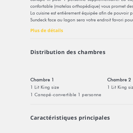
confortable (matelas orthopédique) vous promet des 
La cuisine est entièrement équipée afin de pouvoir p
Sundeck face au lagon sera votre endroit favori pou
la plage juste devant est à votre disposition ainsi qu
Plus de détails
Une buanderie est accessible avec 3 machines à lave
La climatisation dans l’une des chambres représ
technologie inverter
Distribution des chambres
L’eau est potable car filtrée avec un filtre à eau Dolt
A proximité d’un supermarché, et le voisin qui est 
idéal pour des vacances en famille ou entre amis.
Chambre 1
Chambre 2
1 Lit King size
1 Lit King si
Toute réservation est soumise obligatoirement à l'a
1 Canapé-convertible 1 personne
visible sur notre site Stayinn.Vacations en cliquant s
Numéro d'enregistrement : 1562DTO-MT
Caractéristiques principales
* Logement éligible à la quarantaine.