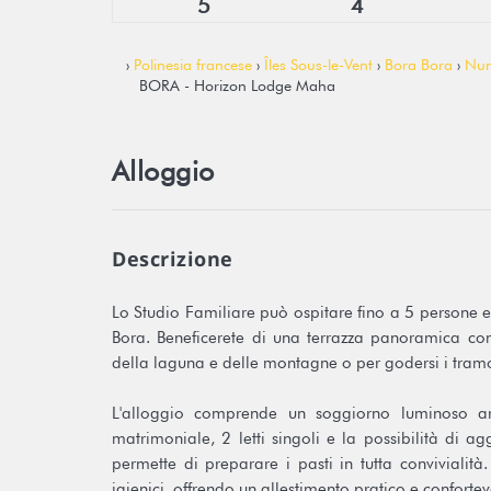
5
4
›
Polinesia francese
›
Îles Sous-le-Vent
›
Bora Bora
›
Nu
BORA - Horizon Lodge Maha
Alloggio
Descrizione
Lo Studio Familiare può ospitare fino a 5 persone e 
Bora. Beneficerete di una terrazza panoramica com
della laguna e delle montagne o per godersi i tramo
L'alloggio comprende un soggiorno luminoso ar
matrimoniale, 2 letti singoli e la possibilità di 
permette di preparare i pasti in tutta conviviali
igienici, offrendo un allestimento pratico e confortev