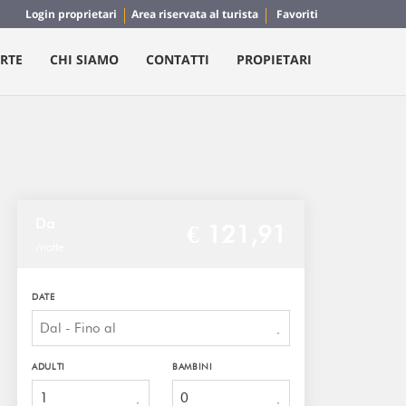
Login proprietari
Area riservata al turista
Favoriti
RTE
CHI SIAMO
CONTATTI
PROPIETARI
Da
€ 121,
91
/notte
DATE
ADULTI
BAMBINI
1