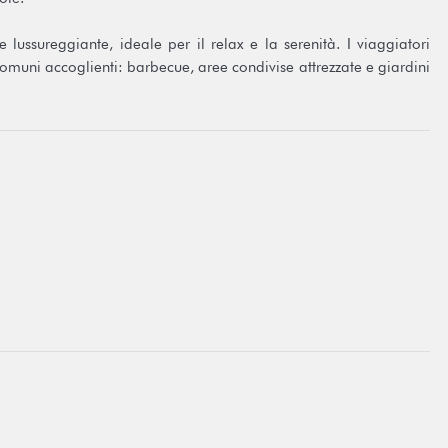
 lussureggiante, ideale per il relax e la serenità. I viaggiatori
comuni accoglienti: barbecue, aree condivise attrezzate e giardini
clusi per completare il vostro soggiorno.
 polinesiana e un contesto tropicale, a soli 10 minuti dalla
ontagne
etto Aggiuntivo
nviviali (barbecue, zone condivise)