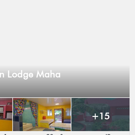
on Lodge Maha
+15