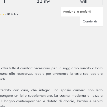
1
30 m²
wifi
Aggiungi a preferiti
nue
› BORA -
Condividi
offre tutto il comfort necessario per un soggiorno riuscito a Bora
une alla residenza, ideale per ammirare la vista spettacolare
nti.
redato con cura, che integra uno spazio camera con letto
aggiungere un letto supplementare. La cucina moderna attrezzata
tà. Il bagno contemporaneo è dotato di doccia, lavabo e servizi
ole.