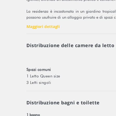
La residenza è incastonata in un giardino tropicale
possono usufruire di un alloggio privato e di spazi 
verdeggianti. Il wifi e il servizio lavanderia sono in
Maggiori dettagli
✨ Questo alloggio combina modernità, autenticità
spiaggia di Matira.
Distribuzione delle camere da letto
Punti di forza dell'alloggio
Studio familiare per fino a 5 persone
Spazi comuni
1 Letto Queen size
Terrazza panoramica comune con vista laguna e m
3 Letti singoli
Regina Matrimoniale + 2 Letti Singoli + Possibile L
Cucina moderna attrezzata, wifi e lavanderia inclusi
Distribuzione bagni e toilette
Giardino tropicale lussureggiante e spazi comuni co
1 bagno