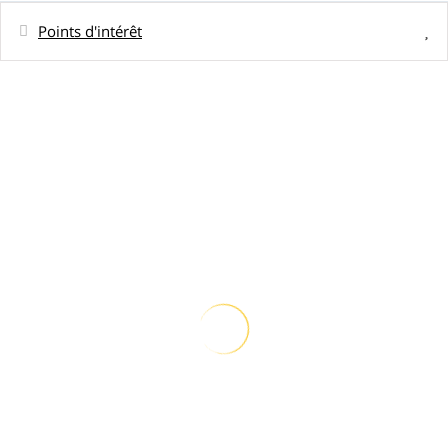
Points d'intérêt
Distances
Restaurant - Saint James Bora Bora
400 m
Supermarché - SUPERMARCHE CHIN LEE
1 km
Ville - VAITAPE CENTRE
1,2 km
Plage de sable - MATIRA BEACH
9 km