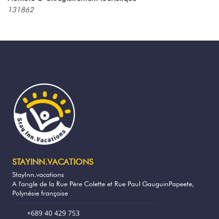
la salle de bain contemporaine offre
131862
douche, lavabo et toilettes dans un
aménagement pratique et confortable.
La résidence est nichée dans un jardin
tropical luxuriant, propice à la détente.
Vous profitez d’un logement privatif ainsi
que d’espaces communs conviviaux :
barbecue, zones partagées soigneusement
aménagées et jardins verdoyants. Le wifi et
le service de blanchisserie sont inclus pour
compléter votre séjour.
✨ Un cadre alliant modernité, authenticité
polynésienne et ambiance tropicale, à
seulement 10 minutes de la plage de
STAYINN.VACATIONS
Matira.
StayInn.vacations
A l'angle de la Rue Père Colette et Rue Paul GauguinPapeete,
Points forts du logement
Polynésie française
Studio familial pour jusqu’à 5 personnes
+689 40 429 753