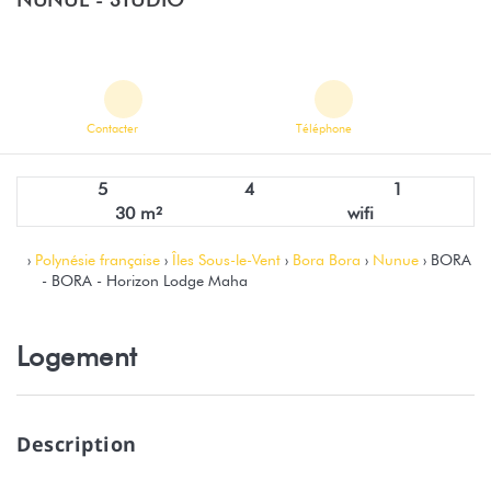
Contacter
Téléphone
5
4
1
30 m²
wifi
›
Polynésie française
›
Îles Sous-le-Vent
›
Bora Bora
›
Nunue
› BORA
- BORA - Horizon Lodge Maha
Logement
Description