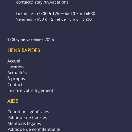
contact@stayinn.vacations
Terrasse panoramique avec vue sur lagon
et montagnes
Lun au Jeu :7h30 à 12h et de 13 h a 16h30
Vendredi :7h30 à 12h et de 13 h a 15h30
Chambre avec lit Queen size séparée par
pareo + 3 lits simples
© StayInn.vacations 2026
Cuisine moderne aménagée, wifi et
LIENS RAPIDES
blanchisserie inclus
Accueil
Jardin tropical luxuriant et espaces
Location
conviviaux communs (barbecue, zones
Actualités
partagées)
À propos
Contact
À proximité
Inscrire votre logement
Plage de Matira : à 10 minutes
AIDE
Conditions générales
Commerces et restaurants : accessibles en
Politique de Cookies
quelques minutes en voiture
Mentions légales
Politique de confidentialité
Activités nautiques : snorkeling, excursions