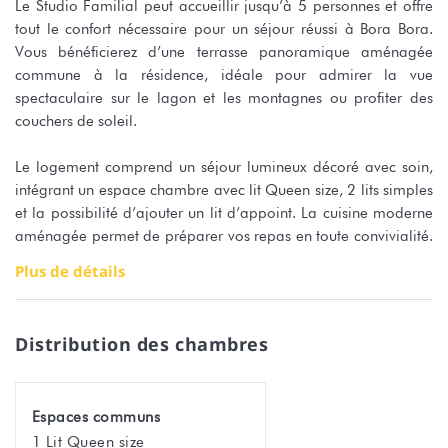
Le Studio Familial peut accueillir jusqu’à 5 personnes et offre
tout le confort nécessaire pour un séjour réussi à Bora Bora.
Vous bénéficierez d’une terrasse panoramique aménagée
commune à la résidence, idéale pour admirer la vue
spectaculaire sur le lagon et les montagnes ou profiter des
couchers de soleil.
Le logement comprend un séjour lumineux décoré avec soin,
intégrant un espace chambre avec lit Queen size, 2 lits simples
et la possibilité d’ajouter un lit d’appoint. La cuisine moderne
aménagée permet de préparer vos repas en toute convivialité.
La salle de bain contemporaine est équipée d’une douche,
Plus de détails
d’un lavabo et de toilettes, offrant un aménagement pratique
et confortable.
Distribution des chambres
La résidence est nichée dans un jardin tropical luxuriant,
propice à la détente et à la sérénité. Les voyageurs profitent
d’un logement privatif et d’espaces communs conviviaux :
Espaces communs
barbecue, zones partagées aménagées et jardins verdoyants.
1 Lit Queen size
Le wifi et le service de blanchisserie sont inclus pour compléter