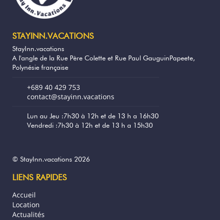
2 personnes, un autre ventilateur, un coffre-
fort et une télévision.
Une salle de bain avec une douche à
l'italienne, des serviettes de bain fournies.
STAYINN.VACATIONS
StayInn.vacations
Une kitchenette équipée d'une plaque à
A l'angle de la Rue Père Colette et Rue Paul GauguinPapeete,
induction, d'un micro-ondes, d'un
Polynésie française
réfrigérateur, et de tout le nécessaire pour
préparer vos repas.
+689 40 429 753
contact@stayinn.vacations
À l'extérieur, vous pourrez profiter d'une
douche extérieure pour vous rincer après
Lun au Jeu :7h30 à 12h et de 13 h a 16h30
Vendredi :7h30 à 12h et de 13 h a 15h30
une baignade et d’une place de parking
privée.
Les essentiels inclus :
© StayInn.vacations 2026
-Petit-déjeuner inclus dans le tarif de la
LIENS RAPIDES
nuitée.
-Linge de lit fourni.
Accueil
-Accès direct à une plage de sable blanc
Location
en bas de la propriété (idéal pour le
Actualités
snorkeling).