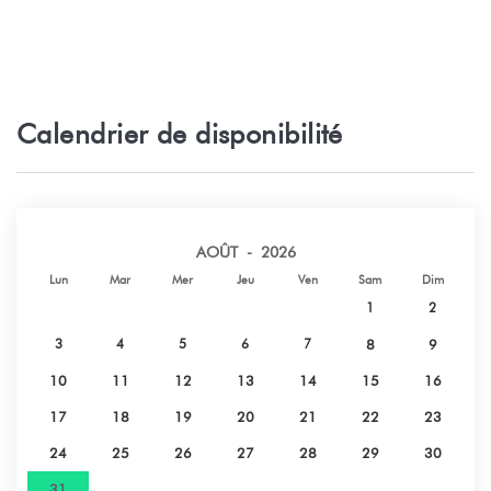
Maiao, Polynésie fran
Plage de sable - Plage des tipaniers,
7,8 km
G35W+P69, Moorea-Maiao, Polyn
Calendrier de disponibilité
Restaurant - HOLY STEAK HOUSE,
8,7 km
Moorea-Maiao, Polynésie français
Parc d'attractions - Tiki Parc Moorea,
17,3 km
Unnamed Road, Paopao,, Polynésie
AOÛT - 2026
française
Lun
Mar
Mer
Jeu
Ven
Sam
Dim
1
2
Hôpital - Hôpital de Moorea, Moorea-
18 km
Maiao, Polynésie française
3
4
5
6
7
8
9
10
11
12
13
14
15
16
Plage de sable - Plage Publique de
18,2 km
17
18
19
20
21
22
23
Ta'ahiamanu, Moorea-Maiao, Polynésie
française
24
25
26
27
28
29
30
31