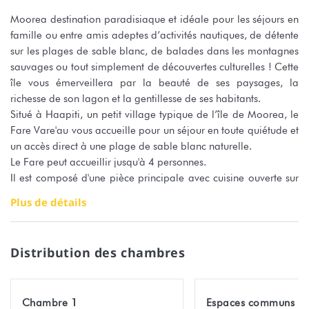
Moorea destination paradisiaque et idéale pour les séjours en
famille ou entre amis adeptes d’activités nautiques, de détente
sur les plages de sable blanc, de balades dans les montagnes
sauvages ou tout simplement de découvertes culturelles ! Cette
île vous émerveillera par la beauté de ses paysages, la
richesse de son lagon et la gentillesse de ses habitants.
Situé à Haapiti, un petit village typique de l’île de Moorea, le
Fare Vare'au vous accueille pour un séjour en toute quiétude et
un accès direct à une plage de sable blanc naturelle.
Le Fare peut accueillir jusqu'à 4 personnes.
Il est composé d'une pièce principale avec cuisine ouverte sur
salon et possède une chambre séparée avec un lit double, une
Plus de détails
penderie et un ventilateur.
La salle d'eau indépendante comprend un lavabo simple
vasque, une douche, un wc. Une machine à laver est
Distribution des chambres
également à votre disposition ainsi qu'un fer à repasser.
La cuisine est entièrement équipée : réfrigérateur, four, micro-
ondes, bouilloire, presse agrumes, cafetière et tout le
Chambre 1
Espaces communs
nécessaire pour préparer vos repas.