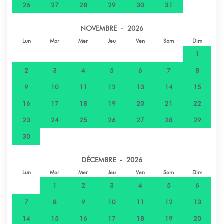
26
27
28
29
30
31
Supermarché - U Express Supermarché
29 km
Rémi, Moorea-Maiao, Polynési
NOVEMBRE - 2026
Lun
Mar
Mer
Jeu
Ven
Sam
Dim
Restaurant - Golden Lake Restaurant,
29,2 km
1
Mo'orea, Polynésie françai
2
3
4
5
6
7
8
Golf - Moorea Golf Lodge, G67P+P7X,
32,7 km
9
10
11
12
13
14
15
Motu de Temae, Moorea 98702, Polynésie
française
16
17
18
19
20
21
22
23
24
25
26
27
28
29
Aeroport - Aéroport de Moorea, Tema'e
33,7 km
30
Windward Islands, Polynésie française
DÉCEMBRE - 2026
Lun
Mar
Mer
Jeu
Ven
Sam
Dim
1
2
3
4
5
6
7
8
9
10
11
12
13
14
15
16
17
18
19
20