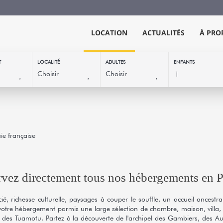
LOCATION
ACTUALITÉS
À PRO
T
LOCALITÉ
ADULTES
ENFANTS
ie française
vez directement tous nos hébergements en P
cié, richesse culturelle, paysages à couper le souffle, un accueil ancestr
votre hébergement parmis une large sélection de chambre, maison, villa, a
el des Tuamotu. Partez à la découverte de l'archipel des Gambiers, des Au