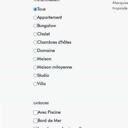
TYPE DE LOGEMENT
Marquise
tropical
Tous
de renco
Appartement
sécurisé
... ... 
Bungalow
Plonger 
Chalet
centaines
de votre 
Chambres d'hôtes
Domaine
Maison
Maison mitoyenne
Studio
Villa
CATÉGORIE
Avec Piscine
Bord de Mer