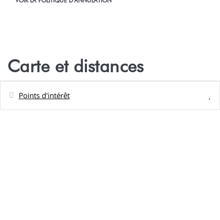
VOIR LA POLITIQUE D'ANNULATION
Carte et distances
Points d'intérêt
Distances
Plage de sable - PLAGE PUBLIQUE
500 m
ROHOTU
Plage de sable - PLAGE JUSTE E FACE DU
750 m
BUNGALOW