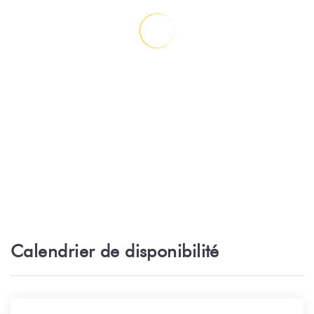
Supermarché - MAGASIN OROFERO
1,7 km
Supermarché - CHAMPION PAEA
2,3 km
Supermarché - HAPPY MARKET PAEA
3,7 km
Parc naturel - GROTTES DE MARAA
5,6 km
Plage de sable - PLAGE DE TAHARUU
15,6 km
Supermarché - CARREFOUR PUNAAUIA
16,9 km
Golf - GOLF ATIMAONO PAPARA - TAHITI
17,9 km
Calendrier de disponibilité
Aeroport - AEROPORT INTERNATIONAL
18,5 km
FAAA