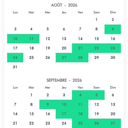
Ville - MARCHE DE PAPEETE
22,1 km
AOÛT - 2026
Lun
Mar
Mer
Jeu
Ven
Sam
Dim
Parc naturel - JARDIN D'EAU DE VAIPAHI
25,9 km
1
2
3
4
5
6
7
8
9
Parc naturel - JARDIN BOTANIQUE
29,2 km
PAPEARII
10
11
12
13
14
15
16
17
18
19
20
21
22
23
Plage de sable - SPOT DE SURF
54,6 km
24
25
26
27
28
29
30
TEAHUPOO
31
SEPTEMBRE - 2026
Lun
Mar
Mer
Jeu
Ven
Sam
Dim
1
2
3
4
5
6
7
8
9
10
11
12
13
14
15
16
17
18
19
20
21
22
23
24
25
26
27