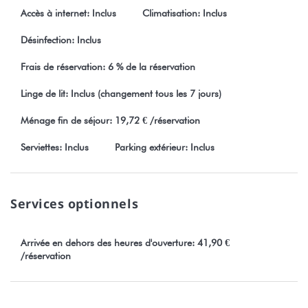
- la plage publique de Rohotu
Accès à internet: Inclus
Climatisation: Inclus
- la plage publique de Vaiava
Désinfection: Inclus
Toute réservation est soumise obligatoirement à l'acceptation
Frais de réservation: 6 % de la réservation
sans restrictions de nos conditions générales de vente visible
sur notre site Stayinn.Vacations en cliquant sur les conditions
Linge de lit: Inclus (changement tous les 7 jours)
générales.
Ménage fin de séjour: 19,72 € /réservation
Numéro d'enregistrement : 3829DTO-MT
Serviettes: Inclus
Parking extérieur: Inclus
Services optionnels
Arrivée en dehors des heures d'ouverture: 41,90 €
/réservation