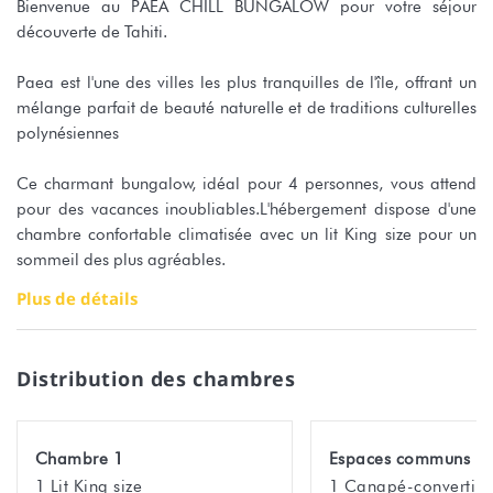
Bienvenue au PAEA CHILL BUNGALOW pour votre séjour
découverte de Tahiti.
Paea est l'une des villes les plus tranquilles de l'île, offrant un
mélange parfait de beauté naturelle et de traditions culturelles
polynésiennes
Ce charmant bungalow, idéal pour 4 personnes, vous attend
pour des vacances inoubliables.L'hébergement dispose d'une
chambre confortable climatisée avec un lit King size pour un
sommeil des plus agréables.
Plus de détails
Vous trouverez également une grande salle d'eau moderne
avec une douche à l'italienne, idéale pour se relaxer après une
journée au soleil.
Distribution des chambres
La pièce principale climatisée est composée d'un coin salon
avec canapé convertible pour 2 personnes et télévision
Chambre 1
Espaces communs
La cuisine américaine, entièrement équipée, vous permettra de
1 Lit King size
1 Canapé-convertibl
préparer de délicieux repas, à savourer ensuite sur la terrasse