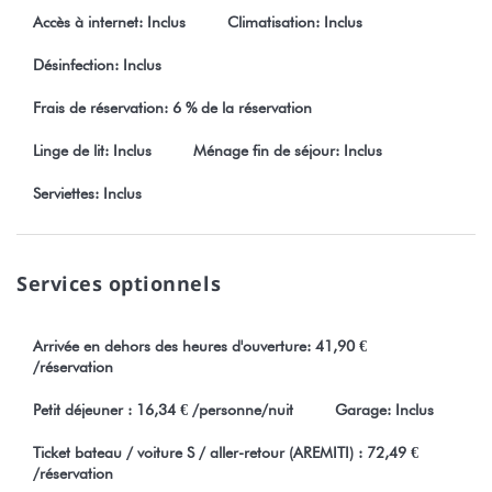
Accès à internet: Inclus
Climatisation: Inclus
*Idéal Petite Famille ou couple
*Capacité 3 couchages
Désinfection: Inclus
*Proche spot de Surf
*Proche Ferry
Frais de réservation: 6 % de la réservation
*Accès mer
Linge de lit: Inclus
Ménage fin de séjour: Inclus
*Internet en wifi gratuit
*Lave-Linge à disposition
Serviettes: Inclus
*chambre climatisé
* demi-pension possible ( 7000 xpf adulte et 5000 xpf enfant à
payer sur place)
Services optionnels
Toute réservation est soumise obligatoirement à l'acceptation
sans restriction de nos conditions générales de vente visible sur
Arrivée en dehors des heures d'ouverture: 41,90 €
notre site Stayinn.Vacations en cliquant sur les conditions
/réservation
générales.
Petit déjeuner : 16,34 € /personne/nuit
Garage: Inclus
Numéro d'enregistrement : 825497
Ticket bateau / voiture S / aller-retour (AREMITI) : 72,49 €
/réservation