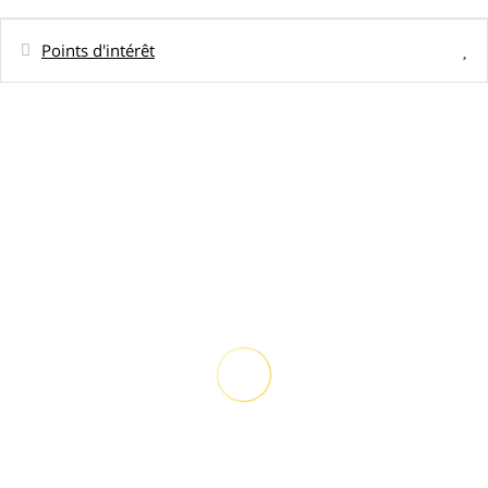
Points d'intérêt
Distances
Golf - Green Pearl Golf Course Moorea,
1 km
3466, Temae 98728, Polynésie française
Restaurant - Green Pearl Restaurant, 3466
1 km
Motu Temae temae Îles
Restaurant - Golden Lake Restaurant,
1,6 km
Mo'orea, Polynésie française
Plage de sable - Plage public de Temae
2,5 km
Restaurant - Restaurant K, BP 28 Teavaro,
2,7 km
98728 Moorea, Polynés