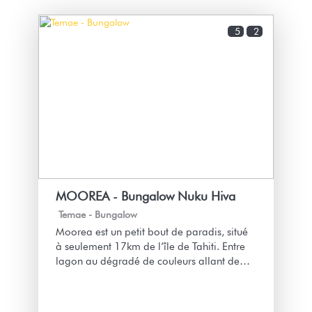
5
2
MOOREA - Bungalow Nuku Hiva
Temae -
Bungalow
Moorea est un petit bout de paradis, situé
à seulement 17km de l’île de Tahiti. Entre
lagon au dégradé de couleurs allant de
l’émeraude au turquoise, plage de sable
blanc et jardin endémiques verdoyants,
l’île de Moorea bénéficie d’un