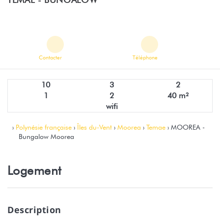
Contacter
Téléphone
10
3
2
1
2
40 m²
wifi
›
Polynésie française
›
Îles du-Vent
›
Moorea
›
Temae
› MOOREA -
Bungalow Moorea
Logement
Description