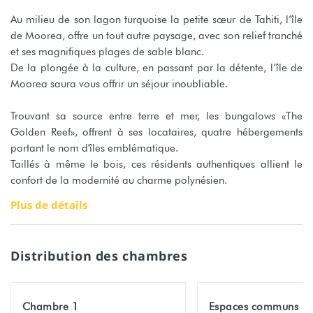
Au milieu de son lagon turquoise la petite sœur de Tahiti, l’île
de Moorea, offre un tout autre paysage, avec son relief tranché
et ses magnifiques plages de sable blanc.
De la plongée à la culture, en passant par la détente, l’île de
Moorea saura vous offrir un séjour inoubliable.
Trouvant sa source entre terre et mer, les bungalows «The
Golden Reef», offrent à ses locataires, quatre hébergements
portant le nom d'îles emblématique.
Taillés à même le bois, ces résidents authentiques allient le
confort de la modernité au charme polynésien.
Le bungalow Moorea dispose d’une capacité de 3 personnes.
Plus de détails
La chambre climatisée comprend un lit double et une armoire
pour stocker vos affaires.
Distribution des chambres
Il est possible d'ajouter un matelas permettant d'accueillir 1
enfant.
Le bungalow dispose d’internet en wifi.
Chambre 1
Espaces communs