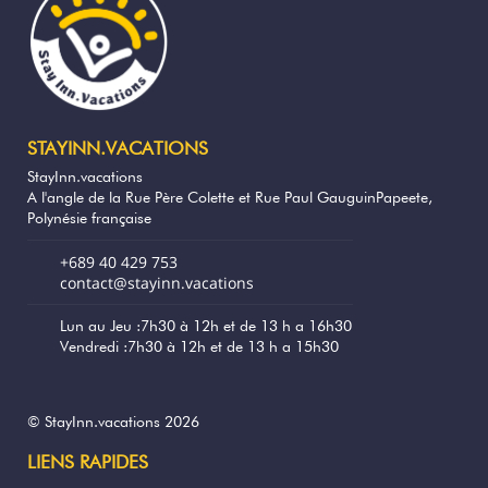
La cuisine est équipée de tout ce dont vous
avez besoin pour préparer vos repas. Vous
disposerez d’un réfrigérateur-congélateur,
d’une plaque de cuisson, d'une micro-
onde, d’une bouilloire et de vaisselle.
Le salon lui, est composé de canapé et
STAYINN.VACATIONS
d’une télévision. Le bungalow dispose
StayInn.vacations
d’internet en wifi.
A l'angle de la Rue Père Colette et Rue Paul GauguinPapeete,
Polynésie française
Votre lieu de prédilection sera la terrasse,
avec transats, table et chaises qui vous
+689 40 429 753
attendent pour vos instants de détente, un
contact@stayinn.vacations
apéritif en admirant la vue, vos repas...
Lun au Jeu :7h30 à 12h et de 13 h a 16h30
Vendredi :7h30 à 12h et de 13 h a 15h30
Depuis la plage, prenez un instant pour
admirer la barrière de corail de Moorea.
Partez à la rencontre des résidents de ce
lagon cristallin et si pur de notre île en
© StayInn.vacations 2026
snorkeling, paddle ou kayak, et découvrez
LIENS RAPIDES
nos fonds marins exceptionnels et rares.