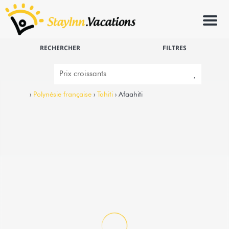
Menu
RECHERCHER
FILTRES
›
Polynésie française
›
Tahiti
› Afaahiti
4
TAHITI ITI - Bungalow Hoani Sea View
Afaahiti -
Bungalow
Le bungalow se trouve sur la côte est de la
péninsule de Tahiti, dans la commune d'Afaahiti,
et fait partie d'une...