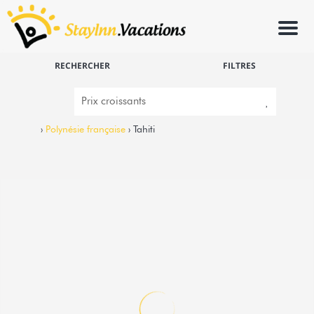
Menu
RECHERCHER
FILTRES
›
Polynésie française
› Tahiti
10
3
TAHITI - DOMAINE MANGO LODGE
Papara -
Bungalow
Bienvenue au Domaine MANGO LODGE, pour un
séjour à la découverte de Tahiti. Idéalement situé
au PK39 sur le front...