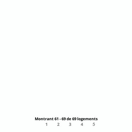
28
8
TAHITI - Domaine Tiamao
Papara -
Domaine
Le domaine Tiamao a été pensé pour recevoir de
grands groupes et est idéalement fait pour les
évènements...
DÈS
1 047,
50 €
+ INFO
par nuit
Montrant 61 - 69 de 69 logements
1
2
3
4
5