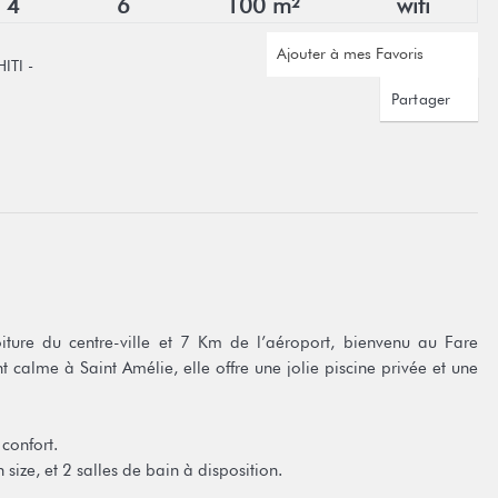
4
6
100 m²
wifi
Ajouter à mes Favoris
ITI -
Partager
ture du centre-ville et 7 Km de l’aéroport, bienvenu au Fare
calme à Saint Amélie, elle offre une jolie piscine privée et une
confort.
size, et 2 salles de bain à disposition.