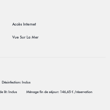
cceptation sans restrictions de nos conditions générales de vente
ur les conditions generales.
Accès Internet
Vue Sur La Mer
Désinfection: Inclus
e lit: Inclus
Ménage fin de séjour: 146,65 € /réservation