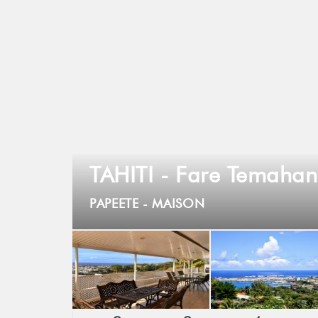
TAHITI - Fare Temaha
PAPEETE -
MAISON