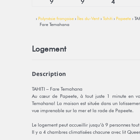
9
9
4
›
Polynésie française
›
Îles du-Vent
›
Tahiti
›
Papeete
› TAH
Fare Temahana
Logement
Description
TAHITI – Fare Temahana
Au cœur de Papeete, à tout juste 1 minute en voi
Temahana! La maison est située dans un lotissement 
vue imprenable sur la mer et la rade de Papeete.
Le logement peut accueillir jusqu’à 9 personnes tout 
Il y a 4 chambres climatisées chacune avec lit Queen 