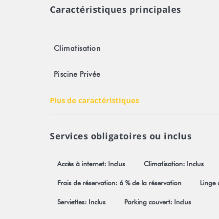
Toute réservation est soumise obligatoirement à l'a
Caractéristiques principales
visible sur notre site Stayinn.Vacations en cliquant s
Numéro d'enregistrement : 1119DTO-MT
Climatisation
* Logement éligible à la quarantaine.
Piscine Privée
Plus de caractéristiques
Services obligatoires ou inclus
Accès à internet: Inclus
Climatisation: Inclus
Frais de réservation: 6 % de la réservation
Linge d
Serviettes: Inclus
Parking couvert: Inclus