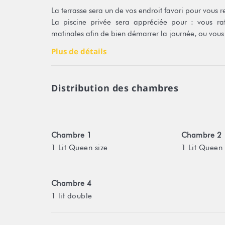
La terrasse sera un de vos endroit favori pour vous re
La piscine privée sera appréciée pour : vous ra
matinales afin de bien démarrer la journée, ou vous
Plus de détails
La cuisine intérieure ouverte sur le salon est moderne,
ustensiles de cuisine dans les placards. La cuisi
équipement de cuisson (gazinière, barbecue à gaz)
Distribution des chambres
fontaine d’eau.
Vous pouvez garer 2 voitures, une dans le garage e
véhicule pour librement rejoindre l’hébergement et déc
Chambre 1
Chambre 2
Tahiti est une île riche en diversité de Papeete à T
1 Lit Queen size
1 Lit Queen 
Marae (temple Polynésien), cascades, trou du souff
superbe lagon en bateau, snorkeling ou en plon
chaussures de récif dans vos valises elles vous seront
Chambre 4
- les fêtes ou tout autres évènements sont interdits lor
1 lit double