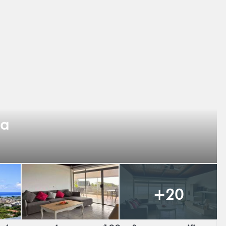
na
+20