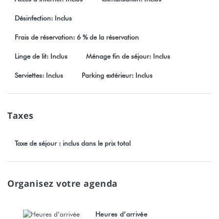
Pour le plaisir des enfants, un bassin avec des tortues est situé
Désinfection: Inclus
dernière le restaurant, et, des équipements nautiques sont mis
à votre disposition durant votre séjour.
Frais de réservation: 6 % de la réservation
Linge de lit: Inclus
Ménage fin de séjour: Inclus
LES ÉSSENTIELS :
* Bord de lagon
Serviettes: Inclus
Parking extérieur: Inclus
* Piscine
* Climatisation
* Internet en wifi uniquement à la réception
Taxes
À PROXIMITÉ :
Taxe de séjour : inclus dans le prix total
* Superette Tahiti Glace Papara – 800 m
* Snack chez Ina - 2 Km
* Magasin Super U Tamanu - 3 Km
Organisez votre agenda
* Grottes de Maraa - 3 Km
* Golf - 5 Km
* Plage de Taharuu - 6 Km
Heures d’arrivée
* Plage de Rohutu - 9 Km