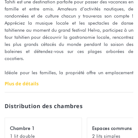
Tahiti est une destination parfaite pour passer des vacances en
famille et entre amis. Amateurs d’activités nautiques, de
randonnées et de culture chacun y trouveras son compte !
Appréciez la musique locale et les spectacles de danse
tahitienne au moment du grand festival Heïva, participez à un
four tahitien pour découvrir la gastronomie locale, rencontrez
les plus grands cétacés du monde pendant la saison des
baleines et détendez-vous sur ces plages arborées de
cocotiers.
Idéale pour les familles, la propriété offre un emplacement
exceptionnel entre mer et montagnes et possède une belle
Plus de détails
piscine en bord de lagon accessible à tous les locataires.
Le studio Tiamao Manini est un hébergement de 50m2
Distribution des chambres
disposant d’une terrasse donnant sur le lagon et pouvant
accueillir jusqu’à 4 personnes dans la disposition suivantes :
Chambre 1
Espaces communs
Une chambre indépendante et climatisée avec un lit double et
1 lit double
2 lits simples
une grande armoire pour ranger vos effets personnels et deux