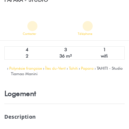
Contacter
Téléphone
4
3
1
2
36 m²
wifi
›
Polynésie française
›
Îles du-Vent
›
Tahiti
›
Papara
› TAHITI - Studio
Tiamao Manini
Logement
Description