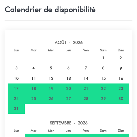
Plage de sable - pk15 - Tamanu
17 km
Calendrier de disponibilité
Ville - Punaauia
20 km
Ville - Taravao
25 km
AOÛT - 2026
Lun
Mar
Mer
Jeu
Ven
Sam
Dim
Aeroport - Aéroport international Tahiti
27 km
1
2
Faa'a
3
4
5
6
7
8
9
Ville - Papeete
30 km
10
11
12
13
14
15
16
17
18
19
20
21
22
23
24
25
26
27
28
29
30
31
SEPTEMBRE - 2026
Lun
Mar
Mer
Jeu
Ven
Sam
Dim