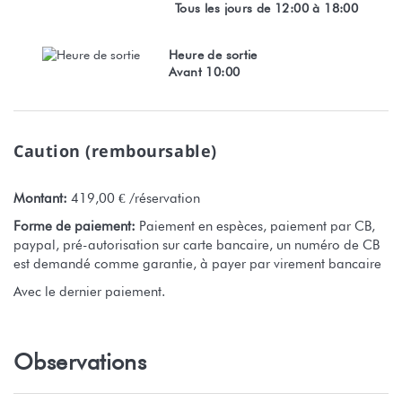
Tous les jours de 12:00 à 18:00
Toute réservation est soumise à la pleine acceptation de nos
Heure de sortie
conditions générales de vente qui peuvent être consultées sur
Avant 10:00
notre site Stayinn.Vacations en cliquant sur les conditions
générales de vente.
Numéro d'enregistrement : E19305
Caution (remboursable)
Montant:
419,00 € /réservation
Forme de paiement:
Paiement en espèces, paiement par CB,
paypal, pré-autorisation sur carte bancaire, un numéro de CB
est demandé comme garantie, à payer par virement bancaire
Avec le dernier paiement.
Observations