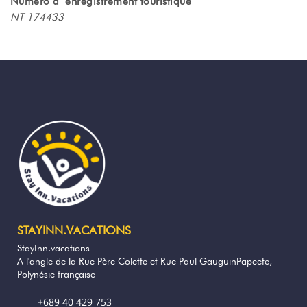
Numéro d´enregistrement touristique
NT 174433
Le studio côté jardin se compose d’une
cuisine équipée (plaque de cuisson à gaz ,
réfrigérateur , bouilloire, cafetière et grille
pain) , d'une salle à manger et d’une
terrasse ouverte sur le jardin.
Le séjour comprend 2 lits simples avec
possibilité de les assemblés et 1 lit queen
size au niveau de la mezzanine.
La salle de bain équipée de tout le
nécessaire ( gel douche / shampoings) et
un changement de linge de lit tous les 3
jours.
STAYINN.VACATIONS
Sur demande, nous pouvons mettre
StayInn.vacations
gratuitement à votre disposition un lit
A l'angle de la Rue Père Colette et Rue Paul GauguinPapeete,
parapluie, un sèche-cheveux et un micro-
Polynésie française
ondes. Un service de blanchisserie est
également disponible en supplément. Il est
+689 40 429 753