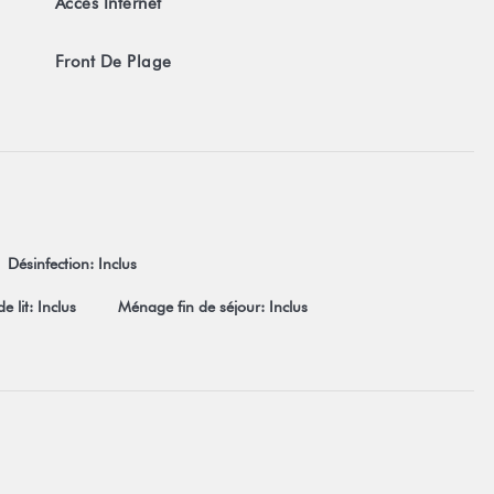
Accès Internet
Front De Plage
Désinfection: Inclus
e lit: Inclus
Ménage fin de séjour: Inclus
tation de nos conditions générales de vente qui peuvent être
nt sur les conditions générales de vente.