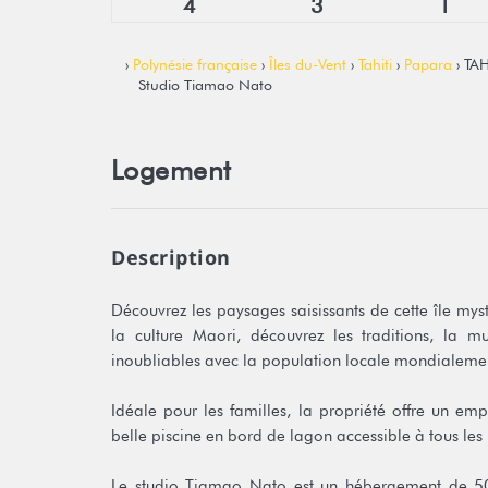
4
3
1
›
Polynésie française
›
Îles du-Vent
›
Tahiti
›
Papara
› TAH
Studio Tiamao Nato
Logement
Description
Découvrez les paysages saisissants de cette île myst
la culture Maori, découvrez les traditions, la
inoubliables avec la population locale mondialemen
Idéale pour les familles, la propriété offre un e
belle piscine en bord de lagon accessible à tous les 
Le studio Tiamao Nato est un hébergement de 50