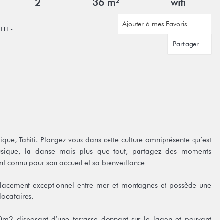
2
36 m²
wifi
Ajouter à mes Favoris
ITI -
Partager
ique, Tahiti. Plongez vous dans cette culture omniprésente qu’est
 musique, la danse mais plus que tout, partagez des moments
t connu pour son accueil et sa bienveillance
mplacement exceptionnel entre mer et montagnes et possède une
locataires.
m2 disposant d’une terrasse donnant sur le lagon et pouvant