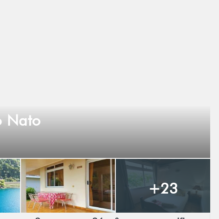
o Nato
+23