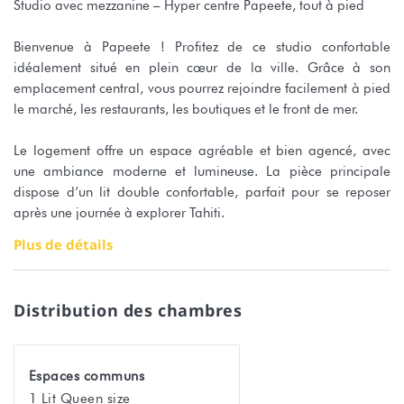
Studio avec mezzanine – Hyper centre Papeete, tout à pied
Bienvenue à Papeete ! Profitez de ce studio confortable
idéalement situé en plein cœur de la ville. Grâce à son
emplacement central, vous pourrez rejoindre facilement à pied
le marché, les restaurants, les boutiques et le front de mer.
Le logement offre un espace agréable et bien agencé, avec
une ambiance moderne et lumineuse. La pièce principale
dispose d’un lit double confortable, parfait pour se reposer
après une journée à explorer Tahiti.
Plus de détails
Une mezzanine avec un second lit double propose un espace
nuit supplémentaire. Accessible par une échelle, cet espace
cosy dispose d’une hauteur sous plafond plus basse et convient
Distribution des chambres
parfaitement aux enfants, adolescents ou à des adultes
souhaitant un second couchage.
Espaces communs
Le studio est climatisé pour votre confort et un ventilateur est
1 Lit Queen size
également disponible au niveau de la mezzanine.