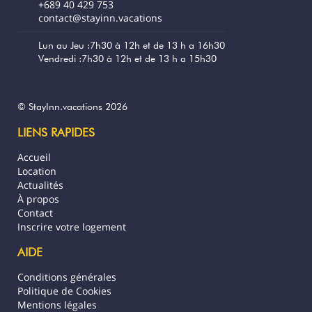
gratuite et illimitée et d'une télévision .
+689 40 429 753
C'est un studio parfait pour y effectuer votre
contact@stayinn.vacations
télétravail lors de vos déplacements et
voyages professionnels.
Lun au Jeu :7h30 à 12h et de 13 h a 16h30
Vendredi :7h30 à 12h et de 13 h a 15h30
Vous bénéficiez aussi d'un lave linge ainsi
qu'un fer et une table à repasser.
© StayInn.vacations 2026
Idéalement situé, à 2 mn à pieds du
LIENS RAPIDES
marché de Papeete, tous les commerces et
restaurants sont à proximité.
Accueil
Location
Le Condo Miki est un excellent studio avec
Actualités
un emplacement parfait pour découvrir
À propos
Papeete à pieds ou pour vos séjours
Contact
professionnels, mais aussi comme point de
Inscrire votre logement
départ en voiture pour découvrir la
magnifique île de Tahiti.
AIDE
Conditions générales
LES PLUS :
Politique de Cookies
L'accès est sécurisé et peut se faire en
Mentions légales
arrivée en autonomie à toute heure (boite à