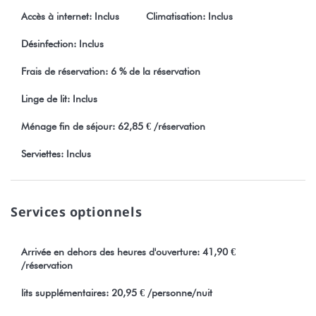
marché de Papeete, les roulottes, les restaurants, les
Accès à internet: Inclus
Climatisation: Inclus
commerces et les quais.
Désinfection: Inclus
Que ce soit pour une escale à Tahiti, un séjour touristique ou un
déplacement professionnel, ce studio constitue un point de
Frais de réservation: 6 % de la réservation
départ idéal pour découvrir la ville et l’île.
Linge de lit: Inclus
Les + du logement :
Ménage fin de séjour: 62,85 € /réservation
• Situation exceptionnelle en centre-ville
• Arrivée autonome possible à toute heure (boîte à clés
Serviettes: Inclus
sécurisée)
• Parking gratuit à proximité
• Internet fibre rapide
Services optionnels
Toute réservation implique l’acceptation sans réserve de nos
conditions générales de vente disponibles sur notre site
Arrivée en dehors des heures d'ouverture: 41,90 €
stayinn.vacations.
/réservation
lits supplémentaires: 20,95 € /personne/nuit