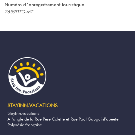
plafond y est plus basse que la normale.
Numéro d´enregistrement touristique
2659DTO-MT
Le studio est climatisé et vous profiterez
aussi d'un ventilateur au niveau de la
mezzanine.
La belle salle d'eau est équipée d'une
douche à l'italienne, d'un wc et lavabo.
Vous aurez un sèche cheveux à votre
disposition.
Vous pourrez aussi profiter d'un bel espace
cuisine pensé pour contenir tout le
nécessaire pour préparer vos repas :
plaques céramiques,
four électrique, four micro ondes, cafetière,
bouilloire, grille pain... mais aussi pour
STAYINN.VACATIONS
pouvoir y manger sur table.
StayInn.vacations
A l'angle de la Rue Père Colette et Rue Paul GauguinPapeete,
Le Condo Miki bénéficie d'une excellente
Polynésie française
connexion internet par fibre optique