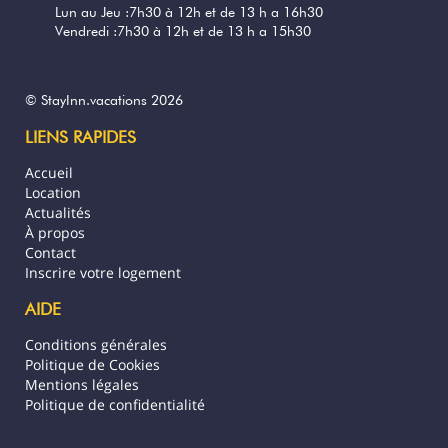
4 ans
CELA VOUS A ÉTÉ UTILE?
0
Lun au Jeu :7h30 à 12h et de 13 h a 16h30
Vendredi :7h30 à 12h et de 13 h a 15h30
Mauruuru roa pour votre commentaire
positif et l'excellente note de 10/10 très
© StayInn.vacations 2026
appréciée. Effectivement l'endroit est très
bien tenu et votre hôte est très
LIENS RAPIDES
sympathique et chaleureux. Au plaisir de
vous revoir en Polynésie ou en France La
Accueil
Team Stayin
Location
plus
Actualités
À propos
Contact
Inscrire votre logement
AIDE
Super
Conditions générales
Yves (France)
Politique de Cookies
Mentions légales
Le calme. Quel plaisir de pouvoir dormir sans un
Politique de confidentialité
cocorico !!!! Notre chambre est très spacieuse avec de
nombreux rangements. L'accueil à été exceptionnel et
les renseignements nous ont été très utiles. Je n'ai trouvé