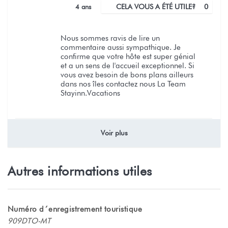
4 ans
CELA VOUS A ÉTÉ UTILE?
0
Nous sommes ravis de lire un
commentaire aussi sympathique. Je
confirme que votre hôte est super génial
et a un sens de l'accueil exceptionnel. Si
vous avez besoin de bons plans ailleurs
dans nos îles contactez nous La Team
Stayinn.Vacations
Voir plus
Super accueil !
Marie José (France)
Autres informations utiles
Le lieu nous convient très bien et, l'hospitalité d'Albert et
sa prévenance ont fait que notre séjour soit des plus
agréable et inoubliable.
Numéro d´enregistrement touristique
909DTO-MT