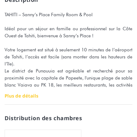
TAHITI – Sanny’s Place Family Room & Pool
Idéal pour un séjour en famille ou professionnel sur la Côte
Ouest de Tahiti, bienvenue à Sanny’s Place !
Votre logement est situé à seulement 10 minutes de l’aéroport
de Tahiti, l’accès est facile (sans monter dans les hauteurs de
l’île).
Le district de Punauuia est agréable et recherché pour sa
proximité avec la capitale de Papeete, l'unique plage de sable
blanc Vaiava au PK 18, les meilleurs restaurants, les activités
touristiques et les centre commerciaux. Une voiture est tout de
Plus de détails
même recommandée pour visiter l'île et les centres d'intérêts
(Plages, Marché de Papeete, sites historiques, culturels...).
Distribution des chambres
Sanny's Place vous propose une chambre familiale spacieuse
et climatisée, en accès indépendant depuis la piscine. Elle est
composée d’un lit King size, d’un lit double et d’une armoire