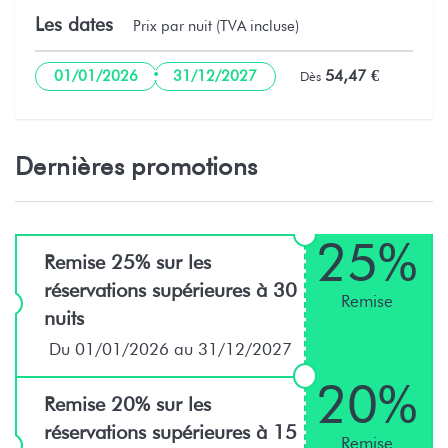
Papeete
Les dates
Prix par nuit (TVA incluse)
·
Parc - Parc Bougainville, Avenue du
11,5 km
54,47 €
01/01/2026
31/12/2027
Dès
Général de Gaulle, Pa
Ville - Papeete, 98714
11,9 km
Dernières promotions
Hôpital - Centre Hopitalier de Papeete-
13,9 km
Tahiti, Pirae
25%
Remise 25% sur les
Golf - Golf club d'Atimaono/Tahiti, Allée
33,5 km
réservations supérieures à 30
des Mombins, Papara 98712
Remise
nuits
Parc naturel - Jardin d'Eau de Vaipahi,
39,1 km
Du 01/01/2026 au 31/12/2027
Teva I Uta
20%
Remise 20% sur les
Parc naturel - Jardin Botanique Harrison
42,4 km
réservations supérieures à 15
Smith,
Remise