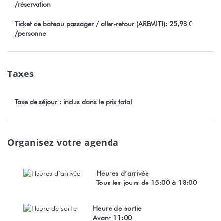
/réservation
Toute réservation est soumise obligatoirement à l'acceptation
Ticket de bateau passager / aller-retour (AREMITI): 25,98 €
sans restriction de nos conditions générales de vente visible sur
/personne
notre site Stayinn.Vacations en cliquant sur les conditions
générales.
Taxes
Numéro d'enregistrement : 909DTO-MT
* Logement non éligible pour une quarantaine.
Taxe de séjour : inclus dans le prix total
Organisez votre agenda
Heures d’arrivée
Tous les jours de 15:00 à 18:00
Heure de sortie
Avant 11:00