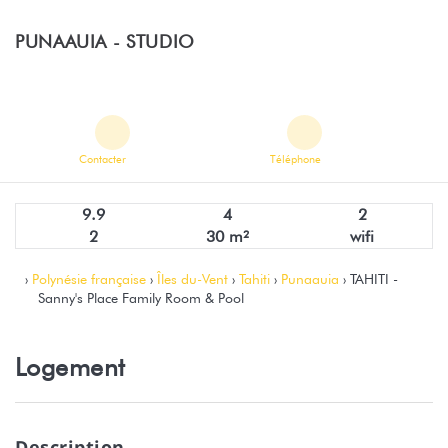
PUNAAUIA -
STUDIO
Contacter
Téléphone
9.9
4
2
2
30 m²
wifi
›
Polynésie française
›
Îles du-Vent
›
Tahiti
›
Punaauia
› TAHITI -
Sanny's Place Family Room & Pool
Logement
Description