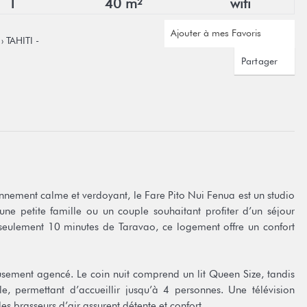
1
40 m²
wifi
Ajouter à mes Favoris
› TAHITI -
Partager
ronnement calme et verdoyant, le Fare Pito Nui Fenua est un studio
e petite famille ou un couple souhaitant profiter d’un séjour
 seulement 10 minutes de Taravao, ce logement offre un confort
usement agencé. Le coin nuit comprend un lit Queen Size, tandis
, permettant d’accueillir jusqu’à 4 personnes. Une télévision
es brasseurs d’air assurent détente et confort.