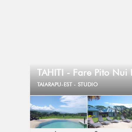
TAHITI - Fare Pito Nui
TAIARAPU-EST -
STUDIO