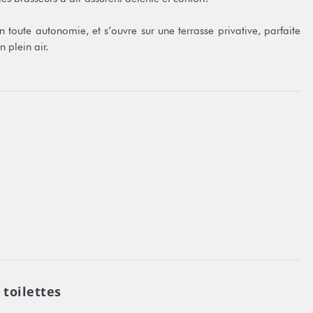
toute autonomie, et s’ouvre sur une terrasse privative, parfaite
 plein air.
avec cascade, ainsi qu’au fare poté’e, un espace convivial
déal pour partager un moment en toute simplicité.
fare poté’e.
 toilettes