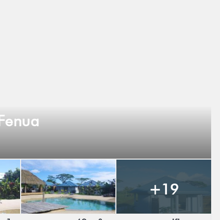
 Fenua
+19