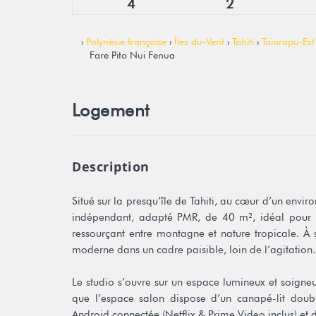
4
2
›
Polynésie française
›
Îles du-Vent
›
Tahiti
›
Taiarapu-Est
Fare Pito Nui Fenua
Logement
Description
Situé sur la presqu’île de Tahiti, au cœur d’un envi
indépendant, adapté PMR, de 40 m², idéal pour un
ressourçant entre montagne et nature tropicale. À
moderne dans un cadre paisible, loin de l’agitation.
Le studio s’ouvre sur un espace lumineux et soigne
que l’espace salon dispose d’un canapé-lit double
Android connectée (Netflix & Prime Video inclus) et d