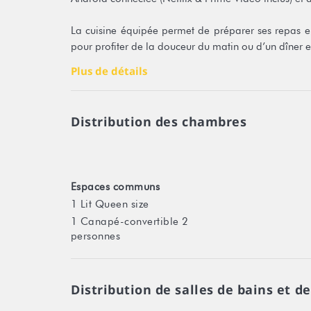
La cuisine équipée permet de préparer ses repas en 
pour profiter de la douceur du matin ou d’un dîner en
Vous accédez librement à la piscine paysagée 
Plus de détails
comprenant salon, grande table et cuisine d’été — i
Le petit-déjeuner est inclus et servi chaque matin au 
Distribution des chambres
Studio indépendant – 40 m² adapté PMR
1 lit Queen Size + 1 canapé-lit double
Espaces communs
1 Lit Queen size
Cuisine équipée
1 Canapé-convertible 2
personnes
Salle d’eau avec douche adaptée PMR
Terrasse privative
Distribution de salles de bains et de
Piscine paysagée (07h00–21h00)