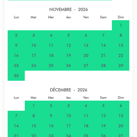
Aeroport - Aéroport de Tahiti
58,5 km
NOVEMBRE - 2026
Lun
Mar
Mer
Jeu
Ven
Sam
Dim
Supermarché - Magasin Tiahura
900 km
1
2
3
4
5
6
7
8
9
10
11
12
13
14
15
16
17
18
19
20
21
22
23
24
25
26
27
28
29
30
DÉCEMBRE - 2026
Lun
Mar
Mer
Jeu
Ven
Sam
Dim
1
2
3
4
5
6
7
8
9
10
11
12
13
14
15
16
17
18
19
20
21
22
23
24
25
26
27