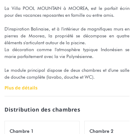
La Villa POOL MOUNTAIN à MOOREA, est le parfait écrin
pour des vacances reposantes en famille ou entre amis.
D'inspiration Balinaise, et à l'intérieur de magnifiques murs en
pierres de Moorea, la propriété se décompose en quatre
éléments s'articulant autour de la piscine.
La décoration comme l'atmosphère typique Indonésien se
marie parfaitement avec la vie Polynésienne.
Le module principal dispose de deux chambres et d'une salle
de douche complète (lavabo, douche et WC).
Plus de détails
Le second module est une magnifique suite parentale
comprenant une grande chambre à coucher, un coin salon
avec fauteuil, et une salle de bain complète avec baignoire.
Distribution des chambres
Dans le dernier module, vous profiterez d'une belle cuisine
entièrement équipée ouverte sur une la salle à manger. Une
Chambre 1
Chambre 2
machine à laver est à votre disposition.