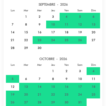
SEPTEMBRE - 2026
Lun
Mar
Mer
Jeu
Ven
Sam
Dim
Ville - Maharepa
20,4 km
1
2
3
4
5
6
Hôpital - Laboratoire de Moorea, (PK 3.8,
20,7 km
7
8
9
10
11
12
13
coté montagne, Tia
14
15
16
17
18
19
20
21
22
23
24
25
26
27
Plage de sable - Plage publique de Temae
25,5 km
28
29
30
Hôpital - Hôpital de Moorea
26,9 km
OCTOBRE - 2026
Lun
Mar
Mer
Jeu
Ven
Sam
Dim
Gare - Gare maritime de Moorea
28,5 km
1
2
3
4
5
6
7
8
9
10
11
Supermarché - Champion Moorea -
30 km
Vaiare
12
13
14
15
16
17
18
19
20
21
22
23
24
25
Ville - Vaiare
31,4 km
26
27
28
29
30
31