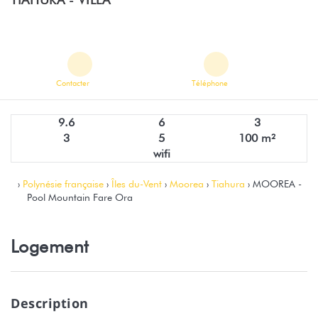
Contacter
Téléphone
9.6
6
3
3
5
100 m²
wifi
›
Polynésie française
›
Îles du-Vent
›
Moorea
›
Tiahura
› MOOREA -
Pool Mountain Fare Ora
Logement
Description