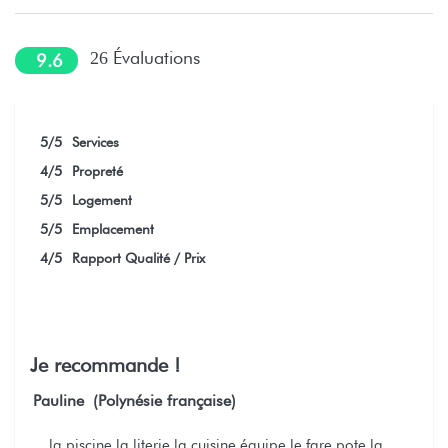
Évaluations
26
9.6
5
/5
Services
4
/5
Propreté
5
/5
Logement
5
/5
Emplacement
4
/5
Rapport Qualité / Prix
Je recommande !
Pauline (Polynésie française)
la piscine la literie la cuisine équipe le fare pote la