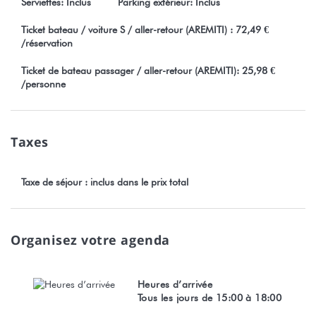
Serviettes: Inclus
Parking extérieur: Inclus
nombreux cocktails.
10 min des tous les commerces et restaurants.
Ticket bateau / voiture S / aller-retour (AREMITI) : 72,49 €
/réservation
EN VOITURE
Ticket de bateau passager / aller-retour (AREMITI): 25,98 €
25 min du centre urbain de Maharepa (supermarché, banque,
/personne
pharmacie, centre médical etc…).
20 min de l’usine de jus de fruit ROTUI.
30 min de l'aéroport.
Taxes
35 min de l'embarcadère des ferries.
Taxe de séjour : inclus dans le prix total
Toute réservation est soumise obligatoirement à l'acceptation
sans restrictions de nos conditions générales de vente visible
sur notre site Stayinn.Vacations en cliquant sur les conditions
Organisez votre agenda
generales.
Les animaux ne sont pas admis dans cette location
Heures d’arrivée
Numéro d'enregistrement : 972DTO-MT
Tous les jours de 15:00 à 18:00