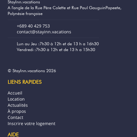
StayInn.vacations
un excellent séjour inoubliable. Je recommande.
A l'angle de la Rue Père Colette et Rue Paul GauguinPapeete,
Polynésie française
Peut être ajouter des moustiquaires dans les chambres
+689 40 429 753
et éventuellement une télévision dans le coin cuisine.
contact@stayinn.vacations
8 mois
CELA VOUS A ÉTÉ UTILE?
0
Lun au Jeu :7h30 à 12h et de 13 h a 16h30
Vendredi :7h30 à 12h et de 13 h a 15h30
Superbe maison au style balinais
© StayInn.vacations 2026
Judith (Polynésie française)
LIENS RAPIDES
Accueil
Les modules placés autour de la piscine, et bien sur la
Location
piscine en elle même.
Actualités
À propos
Cependant, il fait chaud dans les chambres.
Contact
Inscrire votre logement
1 Année
CELA VOUS A ÉTÉ UTILE?
0
AIDE