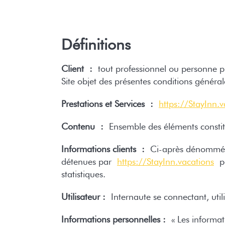
Définitions
Client :
tout professionnel ou personne phy
Site objet des présentes conditions général
Prestations et Services :
https://StayInn.v
Contenu :
Ensemble des éléments constitu
Informations clients :
Ci-après dénommé « 
détenues par
https://StayInn.vacations
po
statistiques.
Utilisateur :
Internaute se connectant, util
Informations personnelles :
« Les informati