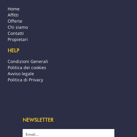
Home
Affitti
Offerte
Chi siamo
Contatti
Propietari
HELP
Condizioni Generali
Politica dei cookies
Avviso legale
Politica di Privacy
NEWSLETTER