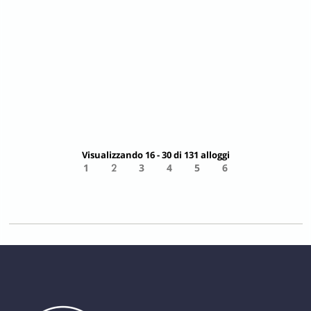
DA
€ 108,
94
+ INFO
/ notte
Visualizzando 16 - 30 di 131 alloggi
1
3
4
5
6
2