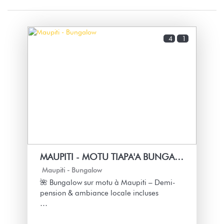
4
1
MAUPITI - MOTU TIAPA'A BUNGALOW PLAGE
Maupiti -
Bungalow
🌺 Bungalow sur motu à Maupiti – Demi-
pension & ambiance locale incluses
Bienvenue dans notre bungalow en bord de