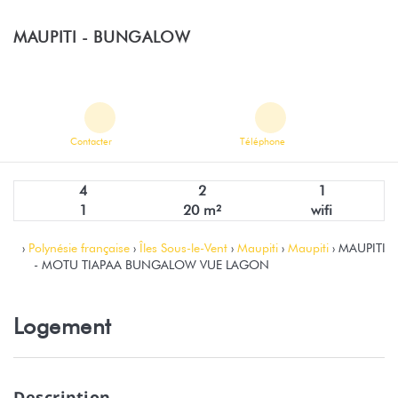
MAUPITI -
BUNGALOW
Contacter
Téléphone
4
2
1
1
20 m²
wifi
›
Polynésie française
›
Îles Sous-le-Vent
›
Maupiti
›
Maupiti
› MAUPITI
- MOTU TIAPAA BUNGALOW VUE LAGON
Logement
Description