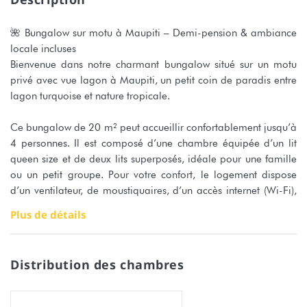
🌺 Bungalow sur motu à Maupiti – Demi-pension & ambiance
locale incluses
Bienvenue dans notre charmant bungalow situé sur un motu
privé avec vue lagon à Maupiti, un petit coin de paradis entre
lagon turquoise et nature tropicale.
Ce bungalow de 20 m² peut accueillir confortablement jusqu’à
4 personnes. Il est composé d’une chambre équipée d’un lit
queen size et de deux lits superposés, idéale pour une famille
ou un petit groupe. Pour votre confort, le logement dispose
d’un ventilateur, de moustiquaires, d’un accès internet (Wi-Fi),
ainsi que d’un mobilier de jardin et d’une terrasse privative
Plus de détails
donnant sur le jardin.
🍽️ Demi-pension incluse : chaque jour, profitez d’un petit
Distribution des chambres
déjeuner complet pour bien démarrer la journée, suivi le soir
d’un dîner convivial préparé avec des produits locaux,
accompagné de chants traditionnels polynésiens pour une