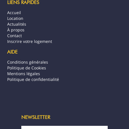
LIENS RAPIDES
masse. Ici, le luxe, c’est la simplicité, la
beauté des paysages et la richesse des
Accueil
échanges humains.
Location
Actualités
La propriété compte dix bungalows tous
À propos
nichés dans un environnement paisible et
Contact
naturel, propice à la détente, avec une
Inscrire votre logement
ambiance familiale et chaleureuse.
AIDE
Conditions générales
Politique de Cookies
Mentions légales
Politique de confidentialité
NEWSLETTER