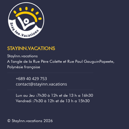
d’une vue exceptionnelle sur le lagon avec
une magnifique plage de sable blanc qui
vous attend pour des moments de détente.
🛶Des kayaks et des pirogues sont
également mis à votre disposition
gratuitement pour partir à la découverte du
lagon et approcher les célèbres raies
STAYINN.VACATIONS
manta.
StayInn.vacations
A l'angle de la Rue Père Colette et Rue Paul GauguinPapeete,
🚲 Si vous souhaitez explorer l’île
Polynésie française
principale de Maupiti, des transferts
peuvent être organisés en supplément. Une
+689 40 429 753
fois sur l’île, vous aurez la possibilité de
contact@stayinn.vacations
louer des vélos pour visiter le village et ses
environs.
Lun au Jeu :7h30 à 12h et de 13 h a 16h30
Vendredi :7h30 à 12h et de 13 h a 15h30
Séjourner dans notre bungalow, c’est faire
le choix d’une immersion polynésienne
authentique, dans un environnement
© StayInn.vacations 2026
naturel exceptionnel, loin du tourisme de