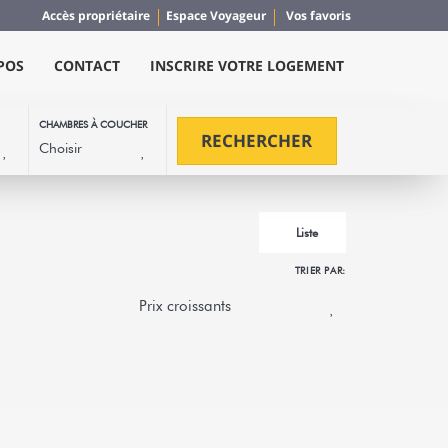
Accès propriétaire
Espace Voyageur
Vos favoris
POS
CONTACT
INSCRIRE VOTRE LOGEMENT
CHAMBRES À COUCHER
RECHERCHER
Liste
TRIER PAR:
ge Maohi
n de Paradis ? Ne cherchez plus, vous y êtes !
té...