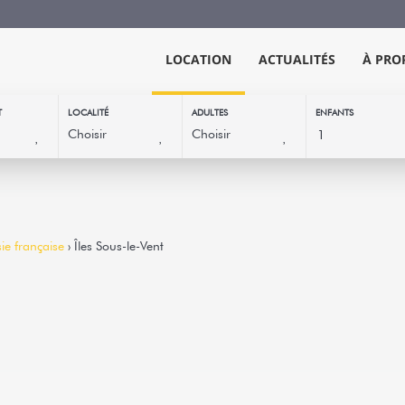
LOCATION
ACTUALITÉS
À PRO
T
LOCALITÉ
ADULTES
ENFANTS
ie française
› Îles Sous-le-Vent
TAHAA - Motu Lod
2
1
Hipu -
Bungalow
Vous recherchez un petit coi
Beauté, quiétude et originali