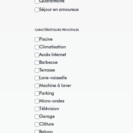
Quarantaine
Séjour en amoureux
CARACTÉRISTIQUES PRINCIPALES
Piscine
Climatisation
Accès Internet
Barbecue
Terrasse
Lave-vaisselle
Machine à laver
Parking
Micro-ondes
Télévision
Garage
Clôture
Balcon