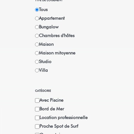
TYPE DE LOGEMENT
Tous
Appartement
Bungalow
Chambres d'hôtes
Maison
Maison mitoyenne
Studio
Villa
CATÉGORIE
Avec Piscine
Bord de Mer
Location professionnelle
Proche Spot de Surf