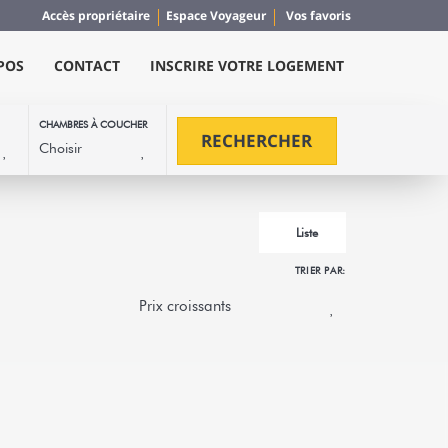
Accès propriétaire
Espace Voyageur
Vos favoris
POS
CONTACT
INSCRIRE VOTRE LOGEMENT
CHAMBRES À COUCHER
RECHERCHER
Liste
TRIER PAR:
tia bord de lagon
ns le charmant village de Parea, le Fare Etoile
plus belles...