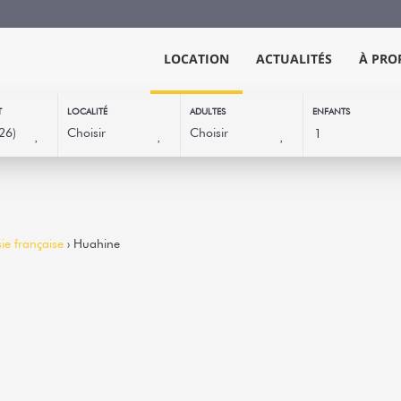
LOCATION
ACTUALITÉS
À PRO
T
LOCALITÉ
ADULTES
ENFANTS
ie française
› Huahine
HUAHINE - Fare fe
4
Parea -
Studio
Situé au sud de Huahine, da
vous accueille sur l’une des 