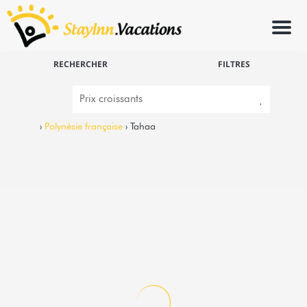
Menu
RECHERCHER
FILTRES
›
Polynésie française
› Tahaa
2
1
TAHAA - Motu Lodge Moana
Hipu -
Bungalow
Vous recherchez un petit coin de Paradis ? Ne
cherchez plus, vous y êtes ! Beauté, quiétude et
originalité...