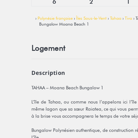
6
2
1
›
Polynésie française
›
Îles Sous-le-Vent
›
Tahaa
›
Tiva
› 
Bungalow Moana Beach 1
Logement
Description
TAHAA – Moana Beach Bungalow 1
L’île de Tahaa, ou comme nous l’appelons ici l’île 
même lagon que sa sœur Raiatea, ce qui vous permet d
à la brise vous accompagnera le temps de votre séjo
Bungalow Polynésien authentique, de construction ré
l’île.