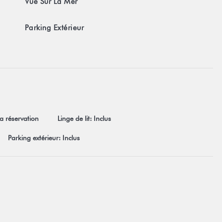
Vue Sur La Mer
Parking Extérieur
la réservation
Linge de lit: Inclus
Parking extérieur: Inclus
cceptation sans restrictions de nos conditions générales de vente
ur les conditions generales.