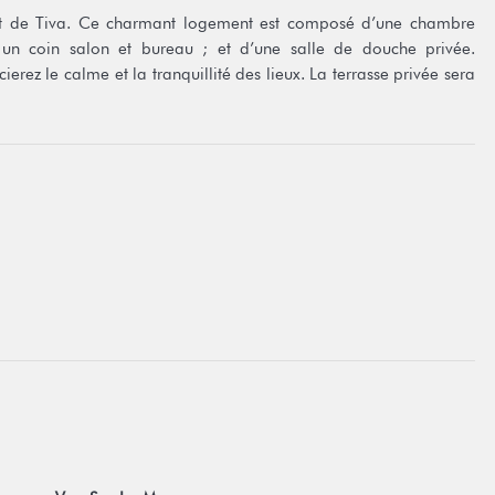
ict de Tiva. Ce charmant logement est composé d’une chambre
, un coin salon et bureau ; et d’une salle de douche privée.
rez le calme et la tranquillité des lieux. La terrasse privée sera
 un apéritif ou simplement vous reposer.
eur et gazinière est à votre disposition. Cet endroit est à partager
 durant l’intégralité de votre séjour.
s sont à disposition gratuitement.
ns de louer un véhicule (scooter ou voiture) au moins une journée.
ts de l’île par la route. Pour plus de renseignements contactez-
ritime, possibilité de transfert des quais Tapuamu ou Haamene