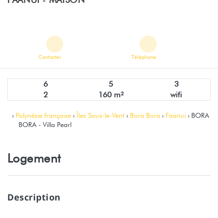
Contacter
Téléphone
6
5
3
2
160 m²
wifi
›
Polynésie française
›
Îles Sous-le-Vent
›
Bora Bora
›
Faanui
› BORA
BORA - Villa Pearl
Logement
Description