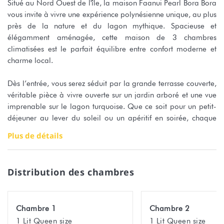
Situé au Nord Ouest de l'île, la maison Faanui Pearl Bora Bora
vous invite à vivre une expérience polynésienne unique, au plus
près de la nature et du lagon mythique. Spacieuse et
élégamment aménagée, cette maison de 3 chambres
climatisées est le parfait équilibre entre confort moderne et
charme local.
Dès l’entrée, vous serez séduit par la grande terrasse couverte,
véritable pièce à vivre ouverte sur un jardin arboré et une vue
imprenable sur le lagon turquoise. Que ce soit pour un petit-
déjeuner au lever du soleil ou un apéritif en soirée, chaque
instant devient magique.
Plus de détails
Composition de la maison :
Une suite parentale avec salle de douche privative
Distribution des chambres
Deux chambres avec lits Queen size
Une seconde salle de douche équipée d’un lave-linge
Une cuisine entièrement équipée (four, micro-ondes, plaques,
Chambre 1
Chambre 2
frigo...)
1 Lit Queen size
1 Lit Queen size
Un vaste salon avec espace repas et coin bureau