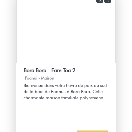
6
2
Bora Bora - Fare Toa 2
Faanui -
Maison
Bienvenue dans votre havre de paix au sud
de la baie de Faanui, à Bora Bora. Cette
charmante maison familiale polynésienne
de 75 m² allie authenticité, confort et
emplacement privilégié pour un séjour
inoubliable, au plus près de l’habitant sur
la perle du Pacifique.