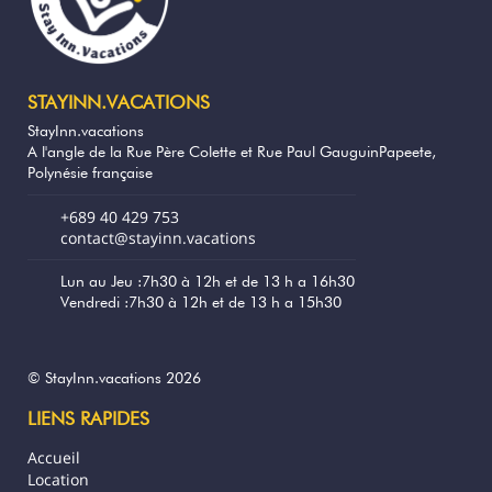
Un autre atout non négligeable : l’épicerie
située juste en face, très pratique pour vos
courses du quotidien, vous permet de vivre
au rythme de l’île tout en restant autonome.
STAYINN.VACATIONS
Cette location est idéale pour les couples,
StayInn.vacations
familles ou amis souhaitant combiner
A l'angle de la Rue Père Colette et Rue Paul GauguinPapeete,
confort, immersion locale et accès direct
Polynésie française
aux merveilles naturelles de Bora Bora.
+689 40 429 753
contact@stayinn.vacations
Lun au Jeu :7h30 à 12h et de 13 h a 16h30
Vendredi :7h30 à 12h et de 13 h a 15h30
© StayInn.vacations 2026
LIENS RAPIDES
Accueil
Location