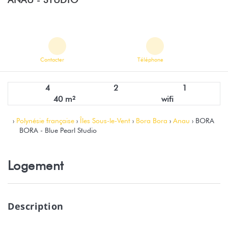
Contacter
Téléphone
4
2
1
40 m²
wifi
›
Polynésie française
›
Îles Sous-le-Vent
›
Bora Bora
›
Anau
› BORA
BORA - Blue Pearl Studio
Logement
Description