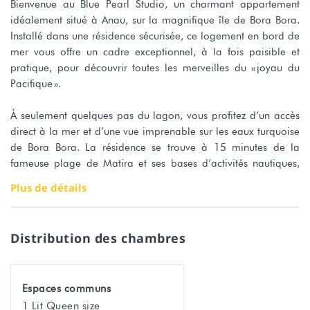
Bienvenue au Blue Pearl Studio, un charmant appartement
idéalement situé à Anau, sur la magnifique île de Bora Bora.
Installé dans une résidence sécurisée, ce logement en bord de
mer vous offre un cadre exceptionnel, à la fois paisible et
pratique, pour découvrir toutes les merveilles du « joyau du
Pacifique ».
À seulement quelques pas du lagon, vous profitez d’un accès
direct à la mer et d’une vue imprenable sur les eaux turquoise
de Bora Bora. La résidence se trouve à 15 minutes de la
fameuse plage de Matira et ses bases d’activités nautiques,
dont le snorkeling, très réputé dans ce secteur pour sa richesse
Plus de détails
marine.
C’est l’endroit parfait pour se détendre, explorer les fonds
Distribution des chambres
marins ou partir en excursion autour de l’île et de son célèbre
motu.
Espaces communs
Entièrement rénové et décoré avec soin, Blue Pearl Studio, peut
1 Lit Queen size
accueillir jusqu’à 4 personnes. Il dispose :