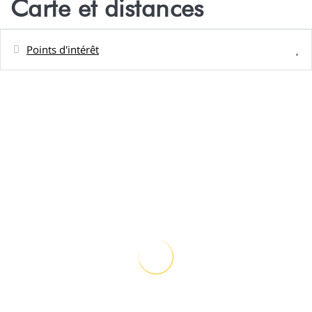
Carte et distances
Points d'intérêt
Distances
Ville
0 m
Plage de galet - MATIRA
8,7 m
Supermarché - U EXPRESS
3,2 km
Plage de sable - MATIRA BEACH
8,7 km