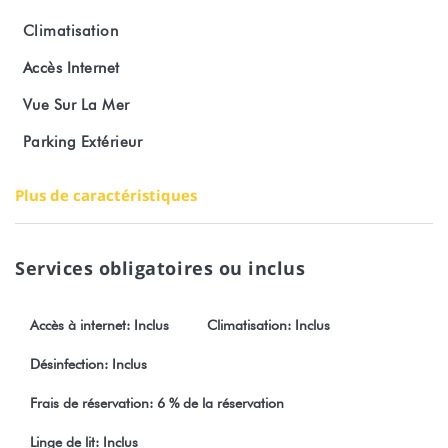
WIFI haut débit,
Climatisation
Accès Internet
Kayak à disposition pour 2 personnes, avec gilets enfants
inclus,
Vue Sur La Mer
Parking Extérieur
Climatisation, coffre-fort, machine à laver.
Logement non fumeur, animaux non acceptés.
Plus de caractéristiques
Toute réservation est soumise obligatoirement à l'acceptation
sans restriction de nos conditions générales de vente visible sur
notre site Stayinn.Vacations en cliquant sur les conditions
Services obligatoires ou inclus
générales.
Accès à internet: Inclus
Climatisation: Inclus
Numéro d'enregistrement : 2788DTO-MT
Désinfection: Inclus
Frais de réservation: 6 % de la réservation
Linge de lit: Inclus