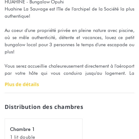
HUAHINE - Bungalow Opuhi
Huahine La Sauvage est l'île de l'archipel de la Société la plus
authentique!
Au coeur d'une propriété privée en pleine nature avec piscine,
où se mêle authenticité, détente et vacances, louez ce petit
bungalow local pour 3 personnes le temps d'une escapade ou
plus!
Vous serez accueillie chaleureusement directement à l'aéroport
par votre hôte qui vous conduira jusqu'au logement. La
propriété est composée de plusieurs bungalows de style
Plus de détails
Polynésien. Chaque bungalow est équipé de sa propre salle de
douche, d'un ventilateur et d'une terrasse privée.
La piscine centrale fera le bonheur des visiteurs et sera
Distribution des chambres
certainement votre endroit favori.
Le linge de lit et de toilette est fourni pour toute la durée de
votre séjour.
Chambre 1
1 lit double
Cet hébergement est idéal pour visiter l'île de Huahine à petit