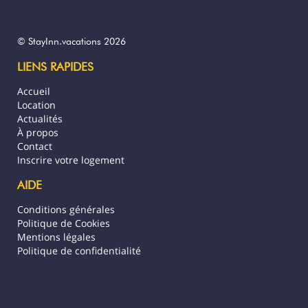
*Restauration possible
© StayInn.vacations 2026
Toute réservation est soumise
LIENS RAPIDES
obligatoirement à l'acceptation sans
restriction de nos conditions générales de
Accueil
vente visible sur notre site
Location
Stayinn.Vacations en cliquant sur les
Actualités
conditions générales.
À propos
Contact
Numéro TAHITI : 398099
Inscrire votre logement
AIDE
Conditions générales
Politique de Cookies
Mentions légales
Politique de confidentialité