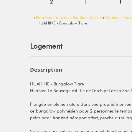
2
1
1
›
Polynésie française
›
Îles Sous-le-Vent
›
Huahine
›
Fare
HUAHINE - Bungalow Tiare
Logement
Description
HUAHINE - Bungalow Tiare
Huahine La Sauvage est l'île de l'archipel de la Soci
Plongée en pleine nature dans une propriété privée 
ce bungalow polynésien pour 2 personnes le temps
petits prix : transfert aéroport offert, proche du vill
Vous serez accueillie chaleureusement directement à