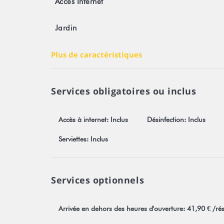
Accès Internet
Toute réservation est soumise obligatoirement à l'a
visible sur notre site Stayinn.Vacations en cliquant s
Jardin
Numéro TAHITI : 398099
Plus de caractéristiques
Services obligatoires ou inclus
Accès à internet: Inclus
Désinfection: Inclus
Serviettes: Inclus
Services optionnels
Arrivée en dehors des heures d'ouverture: 41,90 € /ré