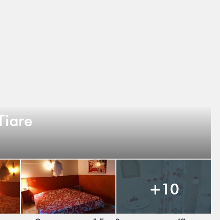
Tiare
+10