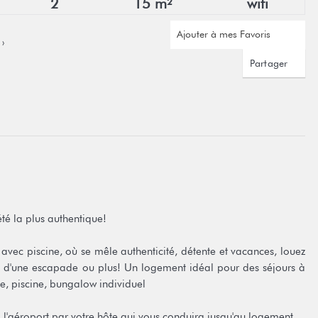
2
15 m²
wifi
Ajouter à mes Favoris
›
Partager
été la plus authentique!
avec piscine, où se mêle authenticité, détente et vacances, louez
 d'une escapade ou plus! Un logement idéal pour des séjours à
age, piscine, bungalow individuel
 l'aéroport par votre hôte qui vous conduira jusqu'au logement.