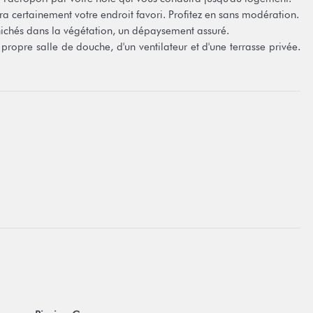
era certainement votre endroit favori. Profitez en sans modération.
ichés dans la végétation, un dépaysement assuré.
ropre salle de douche, d'un ventilateur et d'une terrasse privée.
.
ur place):
é du jour 3 500 xpf par personne