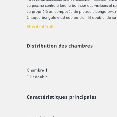
La piscine centrale fera le bonheur des visiteurs et s
La propriété est composée de plusieurs bungalows n
Chaque bungalow est équipé d'un lit double, de sa p
Le linge est fourni pour toute la durée de votre séjour
Plus de détails
La restauration est possible à la demande (à régler s
Petit déjeuner Continental à 1000 xpf par personne
Distribution des chambres
Dîner 2 plats aux saveurs des îles et selon le march
Les essentiels:
*Transfert aéroport offert
Chambre 1
*Accès libre à la piscine
1 lit double
*Eau chaude solaire
*Internet en wifi gratuit
*Parking sur place à disposition
*Suivi de votre séjour personnalisé
Caractéristiques principales
*Restauration possible