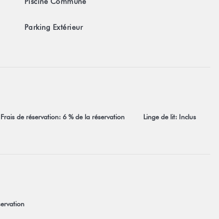
Piscine Commune
cceptation sans restriction de nos conditions générales de vente
ur les conditions générales.
Parking Extérieur
Frais de réservation: 6 % de la réservation
Linge de lit: Inclus
servation