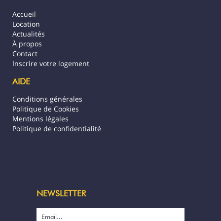
Accueil
Location
Actualités
À propos
Contact
Inscrire votre logement
AIDE
Conditions générales
Politique de Cookies
Mentions légales
Politique de confidentialité
NEWSLETTER