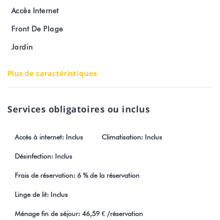
Accès Internet
Front De Plage
Village de Fare (restaurants, food-trucks, supermarché, marché
Jardin
local)
Activités Nautiques et Excursions sur la Lagune
Plus de caractéristiques
Plages sauvages et points de vue panoramiques
Services obligatoires ou inclus
Numéro d'enregistrement : 2736DTO-MT
Accès à internet: Inclus
Climatisation: Inclus
Les fêtes et les rassemblements sont strictement interdits dans le
logement.
Désinfection: Inclus
Toute réservation est obligatoirement soumise à l'acceptation
sans réserve de nos conditions générales visibles sur notre site
Frais de réservation: 6 % de la réservation
Stayinn.Vacations en cliquant sur conditions générales.
Linge de lit: Inclus
Ménage fin de séjour: 46,59 € /réservation