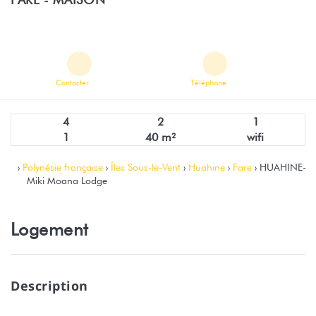
Contacter
Téléphone
4
2
1
1
40 m²
wifi
›
Polynésie française
›
Îles Sous-le-Vent
›
Huahine
›
Fare
› HUAHINE-
Miki Moana Lodge
Logement
Description