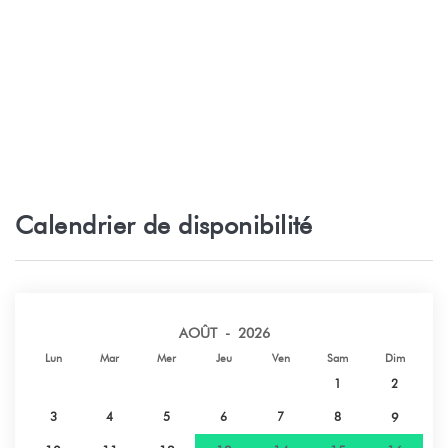
Aeroport
3 km
Calendrier de disponibilité
AOÛT - 2026
Lun
Mar
Mer
Jeu
Ven
Sam
Dim
1
2
3
4
5
6
7
8
9