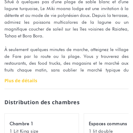
Situé à quelques pas d'une plage de sable blanc et d'une
lagune turquoise, Le Miki moana lodge est une invitation à la
détente et au mode de vie polynésien doux. Depuis la terrasse,
admirez les poissons multicolores de la lagune ou un
magnifique coucher de soleil sur les îles voisines de Raiatea,
Tahaa et Bora Bora.
À seulement quelques minutes de marche, atteignez le village
de Fare par la route ou la plage. Vous y trouverez des
restaurants, des food trucks, des magasins et le marché aux
fruits chaque matin, sans oublier le marché typique du
dimanche.
Plus de détails
Tout est prêt pour un séjour inoubliable à Huahine !
Distribution des chambres
Le lodge Miki miki offre un accès direct à la plage et dispose
d'un espace de vie lumineux avec cuisine, salon avec lit double
et terrasse privée. Une chambre séparée avec un très grand lit
Chambre 1
Espaces communs
double et une salle de bain attenante. Vous apprécierez un
1 Lit King size
1 lit double
jardin arrière calme, le Wi-Fi gratuit, la climatisation, la