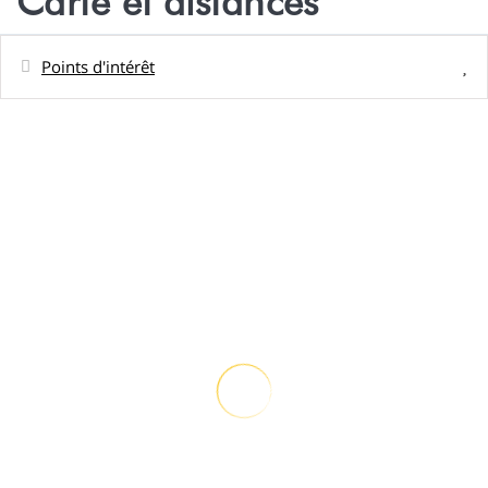
Carte et distances
Points d'intérêt
Distances
Cafétéria
0 m
Plage de sable - Plage de Fare
150 m
Restaurant - izzy's
180 m
Restaurant - Huahine yacht club
600 m
Ville
600 m
Supermarché - Super U Huahine
700 m