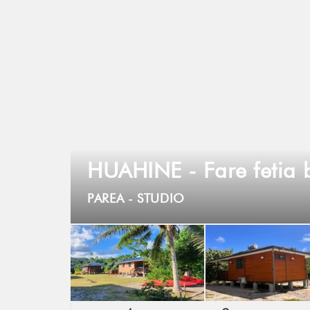
HUAHINE - Fare fetia 
PAREA -
STUDIO