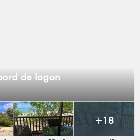
bord de lagon
+18