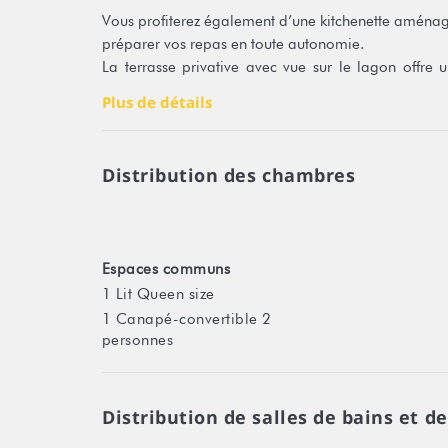
Vous profiterez également d’une kitchenette aménagée
préparer vos repas en toute autonomie.
La terrasse privative avec vue sur le lagon offre
moments de détente.
Plus de détails
Le Wi-Fi et la climatisation assurent un confort mo
pour explorer les eaux turquoise.
Distribution des chambres
Les transferts depuis le port ou l’aéroport peuvent ê
directement livrée à votre arrivée pour découvrir Hua
Espaces communs
👉 Important : le check-in est possible à partir de 
1 Lit Queen size
1 Canapé-convertible 2
🌺 Les essentiels
personnes
Bungalow en bord de lagon
Capacité : 3 adultes ou 2 adultes + 2 enfants
Distribution de salles de bains et de