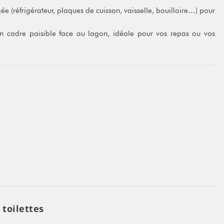
 (réfrigérateur, plaques de cuisson, vaisselle, bouilloire…) pour
 un cadre paisible face au lagon, idéale pour vos repas ou vos
derne, tandis que des kayaks sont mis gratuitement à disposition
tre organisés en supplément, et il est possible de louer une voiture
hine en toute liberté.
15h uniquement.
 toilettes