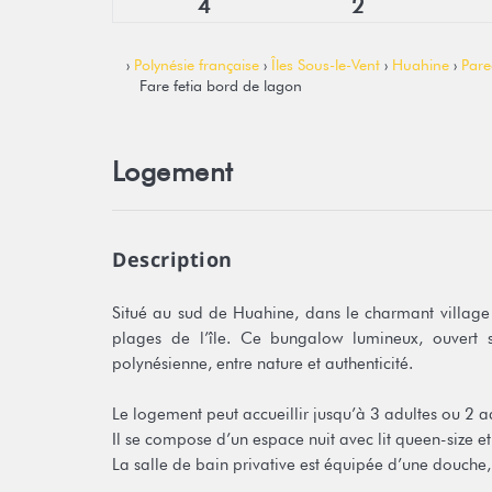
4
2
›
Polynésie française
›
Îles Sous-le-Vent
›
Huahine
›
Pare
Fare fetia bord de lagon
Logement
Description
Situé au sud de Huahine, dans le charmant village d
plages de l’île. Ce bungalow lumineux, ouvert s
polynésienne, entre nature et authenticité.
Le logement peut accueillir jusqu’à 3 adultes ou 2 ad
Il se compose d’un espace nuit avec lit queen-size et
La salle de bain privative est équipée d’une douche, 