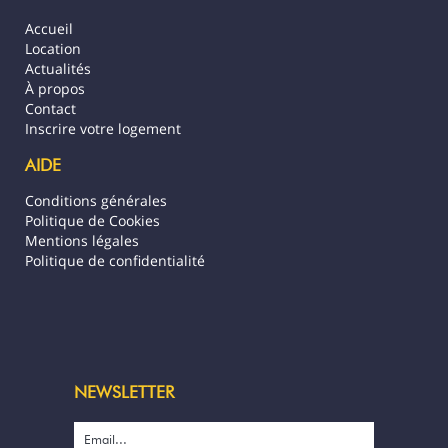
Accueil
Location
Actualités
À propos
Contact
Inscrire votre logement
AIDE
Conditions générales
Politique de Cookies
Mentions légales
Politique de confidentialité
NEWSLETTER